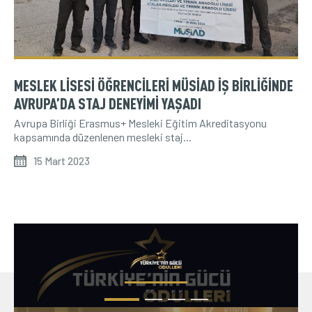
NEVŞEHİR
NİĞDE
22 Ağustos 2022
ORDU
OSMANİYE
RİZE
MESLEK LİSESİ ÖĞRENCİLERİ MÜSİAD İŞ BİRLİĞİNDE
SAKARYA
AVRUPA’DA STAJ DENEYİMİ YAŞADI
SAMSUN
01 Ağustos 2022
Avrupa Birliği Erasmus+ Mesleki Eğitim Akreditasyonu
ŞANLIURFA
kapsamında düzenlenen mesleki staj...
SEYDİBEY
SİİRT
15 Mart 2023
SİNOP
ŞIRNAK
18 Temmuz 2022
SİVAS
TEKİRDAĞ
TOKAT
TRABZON
UŞAK
16 Mayıs 2022
VAN