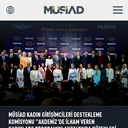
EN
TR
Kurumsal
Markalar
Haberler
Yayınlar
Sosyal Sorumluluk
Bilgi Merkezi
MÜSİAD KADIN GİRİŞİMCİLERİ DESTEKLEME
KOMİSYONU "AKDENİZ'DE İLHAM VEREN
İş Birlikleri