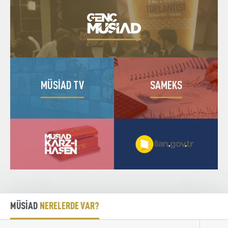
YALOVA
YOZGAT
ZONGULDAK
BELARUS
29 Nisan 2022
SUUDİ ARABİSTAN
ABD
KAZAKİSTAN
MÜSİAD TV
SAMEKS
HOLLANDA
ASTANA
26 Nisan 2022
MELBOURNE
AVUSTURYA
AZERBAYCAN
BATUM
BELÇİKA
28 Mart 2022
BENİN
BERLİN
BULGARİSTAN
MÜSİAD
NERELERDE VAR?
ÇAD
CALİFORNİA