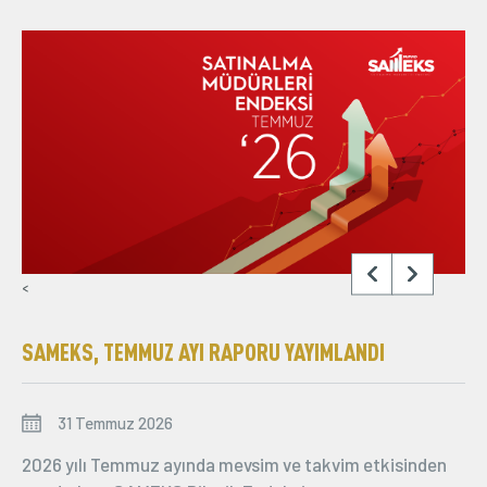
<
<
SAMEKS, TEMMUZ AYI RAPORU YAYIMLANDI
31 Temmuz 2026
15 Şubat 2022
2026 yılı Temmuz ayında mevsim ve takvim etkisinden
16 Mayıs 2022
22 Aralık 2022
19 Ekim 2022