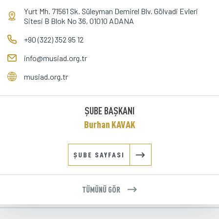
Yurt Mh. 71561 Sk. Süleyman Demirel Blv. Gölvadi Evleri
KATAR
ALANYA
Sitesi B Blok No 36, 01010 ADANA
KENTUCKY
13 Kasım 2021
AMASYA
KENYA
+90 (322) 352 95 12
KKTC
ANKARA
info@musiad.org.tr
KÖLN
KOLOMBİYA
musiad.org.tr
ANTALYA
KUVEYT
14 Ağustos 2023
LİBYA
ARJANTİN
LYON
ŞUBE BAŞKANI
MACARİSTAN
ARNAVUTLUK
Burhan KAVAK
MAKEDONYA
AVUSTURYA
MALEZYA
ŞUBE SAYFASI
15 Haziran 2023
MANNHEIM
AZERBAYCAN
MEKSİKA
MORİTANYA
AZEZ
TÜMÜNÜ GÖR
MÜNİH
NEW JERSEY
HARFİ
27 Şubat 2023
NEW YORK