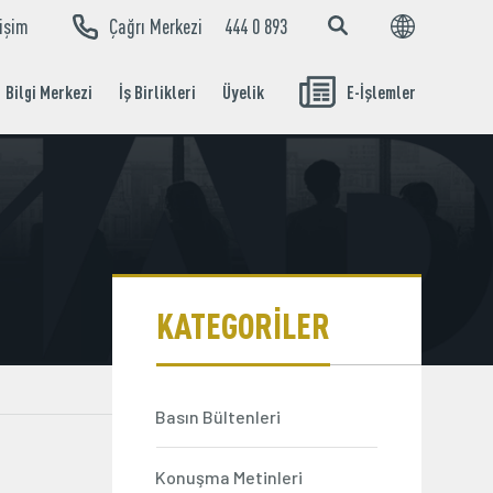
tişim
Çağrı Merkezi
444 0 893
EN
TR
Bilgi Merkezi
İş Birlikleri
Üyelik
E-İşlemler
Aidat Ödeme
İşlemleri
KATEGORİLER
Basın Bültenleri
Konuşma Metinleri