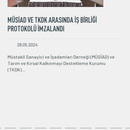
MÜSİAD ABD’DE TÜRKİYE-ABD İŞ FORUMU
DÜZENLEDİ
24.05.2024
Müstakil Sanayici ve İşadamları Derneği (MÜSİAD), 18
Mayıs-25 Mayıs tarihleri arasında Amerika Birleşik
-
Devletleri’nin......