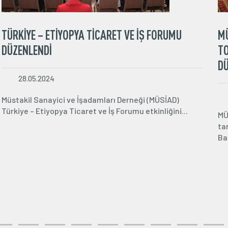
MÜSİAD TÜRKİYE’NİN GÜCÜ ÖDÜLLERİ
SAHİPLERİNİ BULDU
10.05.2024
Müstakil Sanayici ve İşadamları Derneği’nin (MÜSİAD)
34’üncü yılı kapsamında düzenlediği...