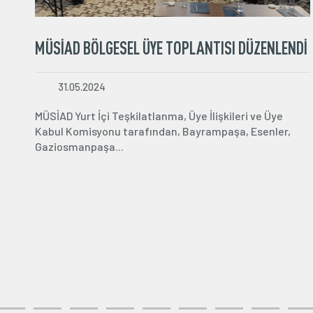
MÜSİAD TİCARET OFİSİ BURSA'DA 3T
UMU
TOPLANTISI VE ÜYE ZİYARETLERİ PROGRAMI
DÜZENLEDİ
24.05.2024
AD)
MÜSİAD Ticaret Ofisi (MTO) 1. Bölge Bursa 3T (tanı
ini...
tanıştır-ticaret yap) Networking toplantısı, MTO
Başkanı...