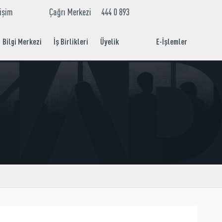
tişim
Çağrı Merkezi
444 0 893
EN
TR
Bilgi Merkezi
İş Birlikleri
Üyelik
E-İşlemler
Aidat Ödeme
İşlemleri