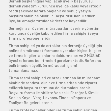
Dernek başkanlığına yapılacak üyelik başvurusu,
dernek yönetim kurulunca üyeliğe kabul veya isteğin
Üyelik
reddi şeklinde karara bağlanır ve sonuç yazıyla
başvuru sahibine bildirilir. Başvurusu kabul edilen
üye, bu amaçla tutulacak deftere kaydedilir.
E-İşlemler
Derneğin asil üyeleri, müracaatları üzerine yönetim
kurulunca üyeliğe kabul edilen firma sahipleri veya
firma profesyonelleridir.
İletişim
Hakkımızda
Galeri
Firma sahipleri ya da ortaklarının derneğe üyeliği için
online ön müracaat formunda yer alan kişisel bilgiler
ve firma bilgileri alanlarını doldurmaları ve 2 MÜSİAD
üyesi referans belirtmeleri gerekmektedir. Referans
belirtmeden üyelik ön müracaat işlemi
tamamlanamaz.
Firma resmi sahipleri ve ortaklarından ön müracaat
akabinde randevu alınır ve firma adresinde ziyaret
edilerek başvuru formunu doldurmaları istenir.
Başvuru formu ile birlikte Vesikalık Fotoğraf, Kimlik,
Sabıka Kaydı, Vergi Levhası, Findeks Raporu ve
Faaliyet Belgeleri istenir.
Firma Profesyonellerinden ise firma sahiplerinden