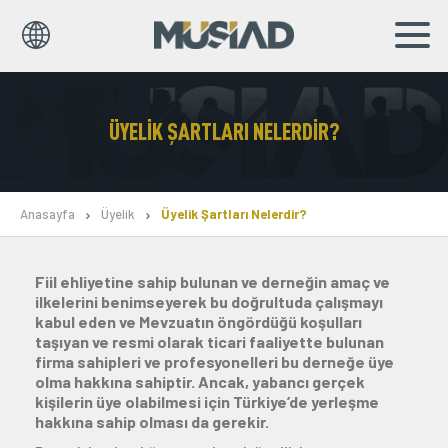
EN
TR
ÜYELIK ŞARTLARI NELERDIR?
Kurumsal
Markalar
Anasayfa
Üyelik
Üyelik Şartları Nelerdir?
Haberler
Fiil ehliyetine sahip bulunan ve derneğin amaç ve
Yayınlar
ilkelerini benimseyerek bu doğrultuda çalışmayı
kabul eden ve Mevzuatın öngördüğü koşulları
Sosyal Sorumluluk
taşıyan ve resmi olarak ticari faaliyette bulunan
firma sahipleri ve profesyonelleri bu derneğe üye
olma hakkına sahiptir. Ancak, yabancı gerçek
Bilgi Merkezi
kişilerin üye olabilmesi için Türkiye’de yerleşme
hakkına sahip olması da gerekir.
İş Birlikleri