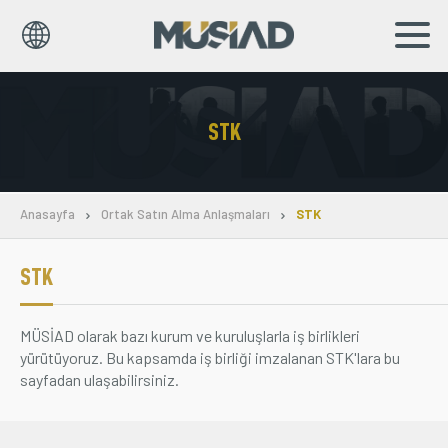
EN
TR
STK
Kurumsal
Markalar
Anasayfa
Ortak Satın Alma Anlaşmaları
STK
Haberler
STK
Yayınlar
MÜSİAD olarak bazı kurum ve kuruluşlarla iş birlikleri
Sosyal Sorumluluk
yürütüyoruz. Bu kapsamda iş birliği imzalanan STK'lara bu
sayfadan ulaşabilirsiniz.
Bilgi Merkezi
İş Birlikleri