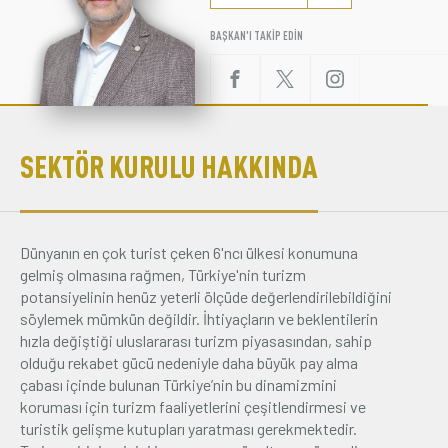
Üyelik
BAŞKAN'I TAKİP EDİN
E-İşlemler
SEKTÖR KURULU HAKKINDA
İletişim
Hakkımızda
Galeri
Dünyanın en çok turist çeken 6'ncı ülkesi konumuna
gelmiş olmasına rağmen, Türkiye'nin turizm
potansiyelinin henüz yeterli ölçüde değerlendirilebildiğini
söylemek mümkün değildir. İhtiyaçların ve beklentilerin
hızla değiştiği uluslararası turizm piyasasından, sahip
olduğu rekabet gücü nedeniyle daha büyük pay alma
çabası içinde bulunan Türkiye’nin bu dinamizmini
koruması için turizm faaliyetlerini çeşitlendirmesi ve
turistik gelişme kutupları yaratması gerekmektedir.