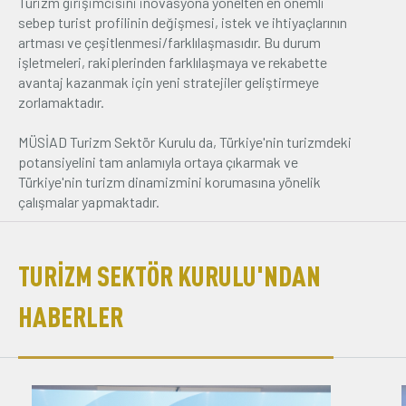
Turizm girişimcisini inovasyona yönelten en önemli
MECİT KILINÇARSLAN
sebep turist profilinin değişmesi, istek ve ihtiyaçlarının
artması ve çeşitlenmesi/farklılaşmasıdır. Bu durum
işletmeleri, rakiplerinden farklılaşmaya ve rekabette
TURİZM SEKTÖR KURULU BAŞKANI
avantaj kazanmak için yeni stratejiler geliştirmeye
zorlamaktadır.
1976 yılında İstanbul’da doğan Mecit Kılınçarslan, İstanbul
Üniversitesi Felsefe Bölümü mezunudur. Turizm ve gıda
MÜSİAD Turizm Sektör Kurulu da, Türkiye'nin turizmdeki
sektörlerinde faaliyet gösteren TSA Turkish Service Agency
potansiyelini tam anlamıyla ortaya çıkarmak ve
A.Ş. ve Benmark Gıda firmalarının yöneticisidir. Genç MÜSİAD
Türkiye'nin turizm dinamizmini korumasına yönelik
ve çeşitli sektör kurullarında görev almıştır. 2025–2027
çalışmalar yapmaktadır.
döneminde Turizm Sektör Kurulu Başkanı olarak görev
yapmaktadır.
İLETİŞİM BİLGİLERİ
TURİZM SEKTÖR KURULU'NDAN
HABERLER
-