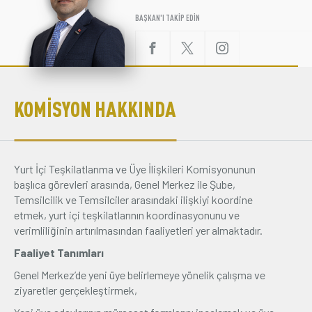
BAŞKAN'I TAKİP EDİN
Üyelik
E-İşlemler
KOMİSYON HAKKINDA
İletişim
Hakkımızda
Galeri
Yurt İçi Teşkilatlanma ve Üye İlişkileri Komisyonunun
YUNUS KARTAL
başlıca görevleri arasında, Genel Merkez ile Şube,
Temsilcilik ve Temsilciler arasındaki ilişkiyi koordine
YURT İÇİ TEŞKİLATLANMA KOMİSYONU BAŞKANI
etmek, yurt içi teşkilatlarının koordinasyonunu ve
verimliliğinin artırılmasından faaliyetleri yer almaktadır.
1985 yılında Adıyaman'da doğdu.
Faaliyet Tanımları
İlk öğrenimini Adıyaman Sincik ilçesinde tamamladıktan sonra
Genel Merkez’de yeni üye belirlemeye yönelik çalışma ve
orta ve lise eğitimini İstanbul'da açık öğretimde tamamladı.
ziyaretler gerçekleştirmek,
Bununla birlikte Yeşil Camii Kur'an kursunda Hafızlığını
tamamladı.