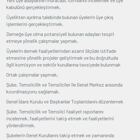
Yeni üye adaylarının müracaat formlarını incelemek ve üye
kabulünü gerçekleştirmek,
Açık öğretim fakültesinde İlahiyat bölümünü bitiren Kartal, bir
Üyelikten ayrılma talebinde bulunan üyelerin üye çıkış
yandan da ailesinin geçimi için baba mesleği olan tekstil
işlemlerini gerçekleştirmek,
atölyesinde çalışmaya başladı.
Derneğe üye olma potansiyeli bulunan adayları tespit
2008 yılında ticaret hayatına Yunus Kartal adıyla kurduğu
etmeye yönelik çalışmalar yapmak,
şirketiyle devam eden Kartal, bu süreçte tekstil firmalarına
Üyelerin dernek faaliyetlerinden azami ölçüde istifade
fason ütü paket işi yapmıştır.
etmesine yönelik projeler geliştirmek ve bu doğrultuda
ilgili komisyon ve sektör kurullarına tavsiyede bulunmak
Kartal, 2016 yılında ise Nisra Tekstil'i kurarak, yurt içi ve yurt
Ortak çalışmalar yapmak,
dışı faaliyetlerini genişletmiştir. Nisra Tekstil'de Yönetim
Kurulu Başkanlığı görevini yürüten Kartal ayrıca, ​Tumturak
Şube, Temsilcilik ve Temsilciler ile Genel Merkez arasında
Tekstil’in Yönetim Kurulu Üyesi olarak profesyonel iş hayatına
koordinasyonu sağlamak,
devam etmektedir.
Genel İdare Kurulu ve Başkanlar Toplantılarını düzenlemek
2006 yılından bu STK çalışmalarında bulunan Kartal; bir dönem
Şube, Temsilcilik ve Temsilci faaliyet raporlarını
Adıyaman ili Sincik ilçesi Sincik Gönüllüleri Derneği Yönetim
incelemek, faaliyetlerini takip etmek ve faaliyetlerini
Kurulu Üyeliği ve Başkan Yardımcılığı görevlerinde
yönlendirmek,
bulunmuştur. Kartal bu dernekteki Yönetim Kurulu Üyeliğini şu
Şubelerin Genel Kurullarını takip etmek ve zamanında
anda da sürdürmektedir.