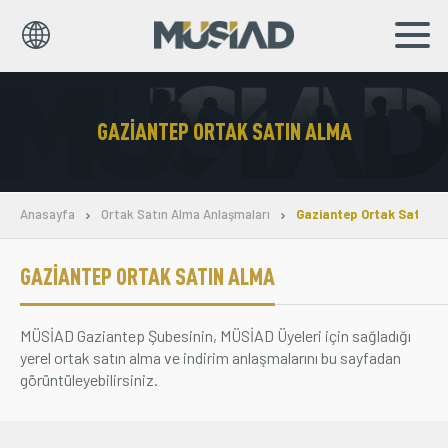
EN
TR
GAZIANTEP ORTAK SATIN ALMA
Kurumsal
Markalar
Anasayfa
Ortak Satın Alma Anlaşmaları
Gaziantep Ortak Satın A
Haberler
GAZIANTEP ORTAK SATIN ALMA
Yayınlar
MÜSİAD Gaziantep Şubesinin, MÜSİAD Üyeleri için sağladığı
Sosyal Sorumluluk
yerel ortak satın alma ve indirim anlaşmalarını bu sayfadan
görüntüleyebilirsiniz.
Bilgi Merkezi
İş Birlikleri