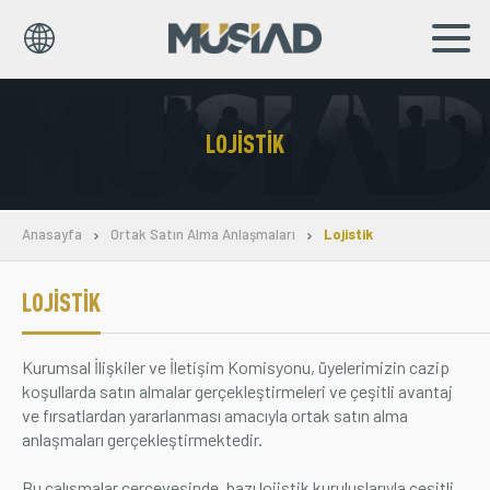
EN
TR
LOJISTIK
Kurumsal
Markalar
Anasayfa
Ortak Satın Alma Anlaşmaları
Lojistik
Haberler
LOJISTIK
Yayınlar
Kurumsal İlişkiler ve İletişim Komisyonu, üyelerimizin cazip
Sosyal Sorumluluk
koşullarda satın almalar gerçekleştirmeleri ve çeşitli avantaj
ve fırsatlardan yararlanması amacıyla ortak satın alma
Bilgi Merkezi
anlaşmaları gerçekleştirmektedir.
İş Birlikleri
Bu çalışmalar çerçevesinde, bazı lojistik kuruluşlarıyla çeşitli