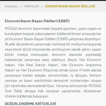
Anasayfa
MARKALAR
EKONOMİ BASINI BAŞARI ÖDÜLLERİ
Üyelik
Ekonomi Basını Başarı Ödülleri (EBBÖ)
E-İşlemler
MÜSİAD ekonomi basınındaki başarılı gazeteci, yayın organı ve
kuruluşların başarılı çalışmalarının ödüllendirilmesi amacıyla her
İletişim
Hakkımızda
Galeri
yıl Ekonomi Basını Başarı Ödülleri (EBBÖ) yarışması düzenliyor.
18 yıldır düzenlenen yarışmada,
herhangi bir medya kuruluşunda
veya kendi dijital mecrasında profesyonel olarak görev yapan
bütün medya mensupları ekonomi alanında yayınladığı
haberleriyle yarışmaya aday olabiliyor. Başta Yılın Ekonomi
Haberi, Yılın Reel Sektör Haberi, Yılın Ekonomi Araştırma
Haberi ve Yılın Ekonomi Röportajı olmak üzere 11 farklı alanda
yarışmaya katılan adaylar, üniversiteler, iş dünyası, iletişim
camiası ve basın sektörünün deneyimli isimlerinden oluşan
jüri tarafından derecelendiriliyor. Yarışma neticesinde MÜSİAD
Özel Ödülü almaya hak kazanan yarışmacılar, düzenlenen
törenle ödülleriyle buluşuyor.
DEĞERLENDİRME KRİTERLERİ