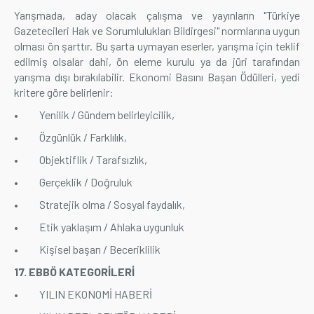
Yarışmada, aday olacak çalışma ve yayınların "Türkiye
Gazetecileri Hak ve Sorumlulukları Bildirgesi" normlarına uygun
olması ön şarttır. Bu şarta uymayan eserler, yarışma için teklif
edilmiş olsalar dahi, ön eleme kurulu ya da jüri tarafından
yarışma dışı bırakılabilir. Ekonomi Basını Başarı Ödülleri, yedi
kritere göre belirlenir:
• Yenilik / Gündem belirleyicilik,
• Özgünlük / Farklılık,
• Objektiflik / Tarafsızlık,
• Gerçeklik / Doğruluk
• Stratejik olma / Sosyal faydalık,
• Etik yaklaşım / Ahlaka uygunluk
• Kişisel başarı / Beceriklilik
17. EBBÖ KATEGORİLERİ
• YILIN EKONOMİ HABERİ