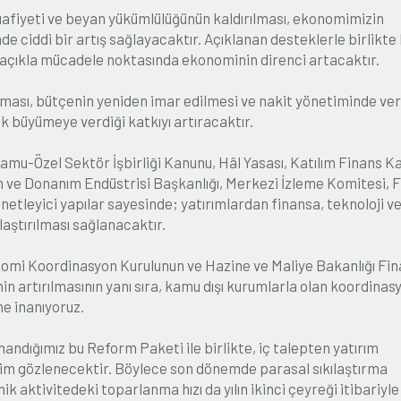
muafiyeti ve beyan yükümlülüğünün kaldırılması, ekonomimizin
e ciddi bir artış sağlayacaktır. Açıklanan desteklerle birlikt
i açıkla mücadele noktasında ekonominin direnci artacaktır.
ması, bütçenin yeniden imar edilmesi ve nakit yönetiminde veri
k büyümeye verdiği katkıyı artıracaktır.
amu-Özel Sektör İşbirliği Kanunu, Hâl Yasası, Katılım Finans K
ım ve Donanım Endüstrisi Başkanlığı, Merkezi İzleme Komitesi, F
enetleyici yapılar sayesinde; yatırımlardan finansa, teknoloji v
laştırılması sağlanacaktır.
omi Koordinasyon Kurulunun ve Hazine ve Maliye Bakanlığı Fin
 artırılmasının yanı sıra, kamu dışı kurumlarla olan koordinas
e inanıyoruz.
andığımız bu Reform Paketi ile birlikte, iç talepten yatırım
şim gözlenecektir. Böylece son dönemde parasal sıkılaştırma
k aktivitedeki toparlanma hızı da yılın ikinci çeyreği itibariyl