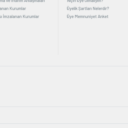
ma ve İndirim Anlaşmaları
Niçin Üye Olmalıyım?
alanan Kurumlar
Üyelik Şartları Nelerdir?
ı İmzalanan Kurumlar
Üye Memnuniyet Anket