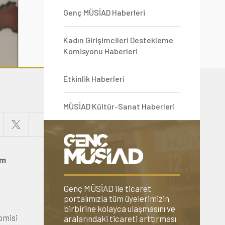
Genç MÜSİAD Haberleri
Kadın Girişimcileri Destekleme
Komisyonu Haberleri
Etkinlik Haberleri
MÜSİAD Kültür-Sanat Haberleri
rm
Genç MÜSİAD ile ticaret
portalımızla tüm üyelerimizin
birbirine kolayca ulaşmasını ve
omisi
aralarındaki ticareti arttırması