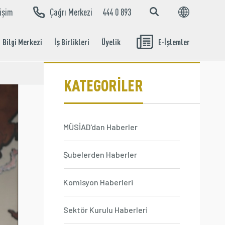
tişim
Çağrı Merkezi
444 0 893
EN
TR
Bilgi Merkezi
İş Birlikleri
Üyelik
E-İşlemler
Aidat Ödeme
İşlemleri
KATEGORİLER
MÜSİAD'dan Haberler
Şubelerden Haberler
Komisyon Haberleri
Sektör Kurulu Haberleri