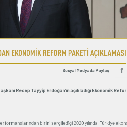
AN EKONOMİK REFORM PAKETİ AÇIKLAMASI
Sosyal Medyada Paylaş
şkanı Recep Tayyip Erdoğan’ın açıkladığı Ekonomik Refo
erformanslarından birini sergilediği 2020 yılında, Türkiye ekon