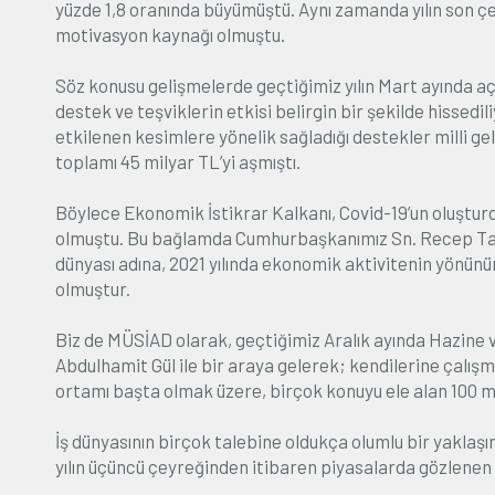
yüzde 1,8 oranında büyümüştü. Aynı zamanda yılın son çey
motivasyon kaynağı olmuştu.
Söz konusu gelişmelerde geçtiğimiz yılın Mart ayında a
destek ve teşviklerin etkisi belirgin bir şekilde hisse
etkilenen kesimlere yönelik sağladığı destekler milli ge
toplamı 45 milyar TL’yi aşmıştı.
Böylece Ekonomik İstikrar Kalkanı, Covid-19’un oluşturd
olmuştu. Bu bağlamda Cumhurbaşkanımız Sn. Recep Tay
dünyası adına, 2021 yılında ekonomik aktivitenin yönünü
olmuştur.
Biz de MÜSİAD olarak, geçtiğimiz Aralık ayında Hazine 
Abdulhamit Gül ile bir araya gelerek; kendilerine çalış
ortamı başta olmak üzere, birçok konuyu ele alan 100 m
İş dünyasının birçok talebine oldukça olumlu bir yaklaşı
yılın üçüncü çeyreğinden itibaren piyasalarda gözlenen