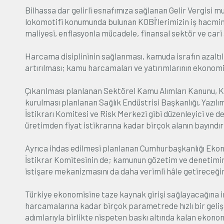
Bilhassa dar gelirli esnafımıza sağlanan Gelir Vergisi 
lokomotifi konumunda bulunan KOBİ'lerimizin iş hacmind
maliyesi, enflasyonla mücadele, finansal sektör ve car
Harcama disiplininin sağlanması, kamuda israfın azaltıl
artırılması; kamu harcamaları ve yatırımlarının ekonomi
Çıkarılması planlanan Sektörel Kamu Alımları Kanunu, K
kurulması planlanan Sağlık Endüstrisi Başkanlığı, Yazıl
İstikrarı Komitesi ve Risk Merkezi gibi düzenleyici ve d
üretimden fiyat istikrarına kadar birçok alanın bayındır
Ayrıca ihdas edilmesi planlanan Cumhurbaşkanlığı Ekon
İstikrar Komitesinin de; kamunun gözetim ve denetiminin
istişare mekanizmasını da daha verimli hâle getireceğin
Türkiye ekonomisine taze kaynak girişi sağlayacağına in
harcamalarına kadar birçok parametrede hızlı bir geli
adımlarıyla birlikte nispeten baskı altında kalan ekonomi