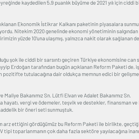
reğinde kaydedilen 5,9 puanlık büyüme de 2021 yılı için ciddi b
çıklanan Ekonomik İstikrar Kalkanı paketinin piyasalara sunmu
diliyordu. Nitekim 2020 genelinde ekonomi yönetiminin salgından
lirimizin yüzde 10’una ulaşmış, yalnızca nakit olarak sağlanan d
uğu şok ile ciddi bir sarsıntı geçiren Türkiye ekonomisine can 
yip Erdoğan tarafından bugün açıklanan Reform Paketi de, i
n pozitifte tutulacağına dair oldukça memnun edici bir gelişme
ve Maliye Bakanımız Sn. Lütfi Elvan ve Adalet Bakanımız Sn.
ma hayatı, vergi ve ödemeler, teşvik ve destekler, finansman ve
addelik bir öneri seti sunmuştuk.
m arz ettiğini gördüğümüz bu Reform Paketi ile birlikte, geçtiğ
 V tipi toparlanmanın çok daha fazla sektöre yayılacağına inan