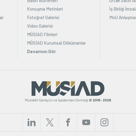
Basın Bültenleri
Ortak Satın Al
Konuşma Metinleri
İş Birliği İmz
ar
Fotoğraf Galerisi
MoU Anlaşmas
Video Galerisi
MÜSİAD Filmleri
MÜSİAD Kurumsal Dökümanlar
Devamını Gör
Müstakil Sanayici ve İşadamları Derneği
© 2018- 2026