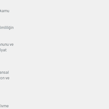
e kamu
mliliğin
anunu ve
iyat
e
ansal
yon ve
e ivme