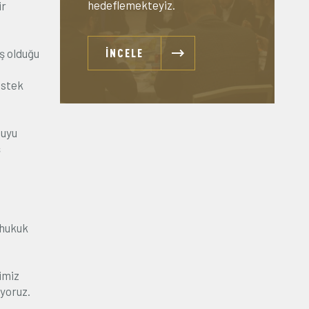
hedeflemekteyiz.
ir
İNCELE
ş olduğu
estek
suyu
ş
 hukuk
imiz
ıyoruz.