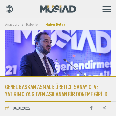
EN
TR
Anasayfa
Haberler
Haber Detay
Kurumsal
Markalar
Haberler
Yayınlar
GENEL BAŞKAN ASMALI: ÜRETİCİ, SANAYİCİ VE
Sosyal Sorumluluk
YATIRIMCIYA GÜVEN AŞILANAN BİR DÖNEME GİRİLDİ
Bilgi Merkezi
06.01.2022
İş Birlikleri