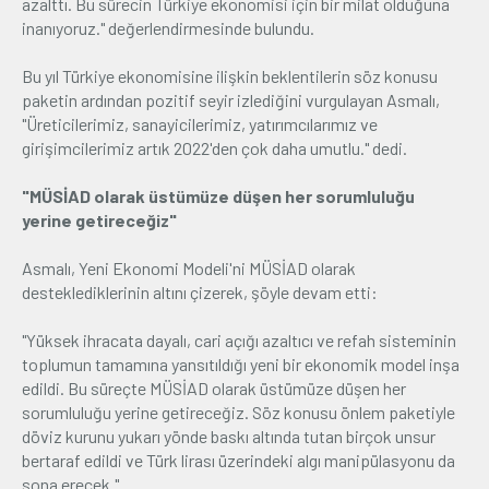
azalttı. Bu sürecin Türkiye ekonomisi için bir milat olduğuna
inanıyoruz." değerlendirmesinde bulundu.
Bu yıl Türkiye ekonomisine ilişkin beklentilerin söz konusu
paketin ardından pozitif seyir izlediğini vurgulayan Asmalı,
"Üreticilerimiz, sanayicilerimiz, yatırımcılarımız ve
girişimcilerimiz artık 2022'den çok daha umutlu." dedi.
"MÜSİAD olarak üstümüze düşen her sorumluluğu
yerine getireceğiz"
Asmalı, Yeni Ekonomi Modeli'ni MÜSİAD olarak
desteklediklerinin altını çizerek, şöyle devam etti:
"Yüksek ihracata dayalı, cari açığı azaltıcı ve refah sisteminin
toplumun tamamına yansıtıldığı yeni bir ekonomik model inşa
edildi. Bu süreçte MÜSİAD olarak üstümüze düşen her
sorumluluğu yerine getireceğiz. Söz konusu önlem paketiyle
döviz kurunu yukarı yönde baskı altında tutan birçok unsur
bertaraf edildi ve Türk lirası üzerindeki algı manipülasyonu da
sona erecek."