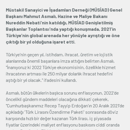
Müstakil Sanayici ve İşadamları Derneği (MÜSİAD) Genel
Üyelik
Başkanı Mahmut Asmalı, Hazine ve Maliye Bakanı
Nureddin Nebati'nin katıldığı, MÜSİAD Genişletilmiş
E-İşlemler
Başkanlar Toplantısı'nda yaptığı konuşmada, 2021'in
Türkiye'nin global arenada her yönüyle ayrıştığı ve öne
çıktığı bir yıl olduğuna işaret etti.
İletişim
Hakkımızda
Galeri
Türkiye'nin geçen yıl, istihdam, ihracat, üretim ve lojistik
alanlarında önemli başarılara imza attığını belirten Asmalı,
"İnanıyoruz ki 2022 Türkiye ekonomisinin, özellikle hizmet
ihracatının artması ile 250 milyar dolarlık ihracat hedefini
aştığı bir yıl olacak." ifadesini kullandı.
Asmalı, bütün ülkelerin başlıca sorunu enflasyonun, 2022'de
öncelikli gündem maddeleri olacağına dikkati çekerek,
"Cumhurbaşkanımız Recep Tayyip Erdoğan'ın 20 Aralık 2021'de
açıkladığı 'Türk Lirasını Özendirme Paketi' sonrasında döviz
karşısında hızlı bir değer kazanan Türk lirası, iç piyasada
fiyatlar üzerindeki maliyet enflasyonu baskısını ciddi oranda