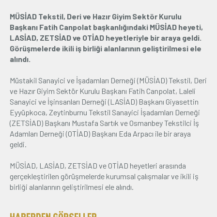
MÜSİAD Tekstil, Deri ve Hazır Giyim Sektör Kurulu
Üyelik
Başkanı Fatih Canpolat başkanlığındaki MÜSİAD heyeti,
LASİAD, ZETSİAD ve OTİAD heyetleriyle bir araya geldi.
E-İşlemler
Görüşmelerde ikili iş birliği alanlarının geliştirilmesi ele
alındı.
İletişim
Hakkımızda
Galeri
Müstakil Sanayici ve İşadamları Derneği (MÜSİAD) Tekstil, Deri
ve Hazır Giyim Sektör Kurulu Başkanı Fatih Canpolat, Laleli
Sanayici ve İşinsanları Derneği (LASİAD) Başkanı Giyasettin
Eyyüpkoca, Zeytinburnu Tekstil Sanayici İşadamları Derneği
(ZETSİAD) Başkanı Mustafa Sartık ve Osmanbey Tekstilci İş
Adamları Derneği (OTİAD) Başkanı Eda Arpacı ile bir araya
geldi.
MÜSİAD, LASİAD, ZETSİAD ve OTİAD heyetleri arasında
gerçekleştirilen görüşmelerde kurumsal çalışmalar ve ikili iş
birliği alanlarının geliştirilmesi ele alındı.