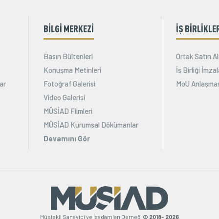
BİLGİ MERKEZİ
İŞ BİRLİKLE
Basın Bültenleri
Ortak Satın Al
Konuşma Metinleri
İş Birliği İmz
ar
Fotoğraf Galerisi
MoU Anlaşmas
Video Galerisi
MÜSİAD Filmleri
MÜSİAD Kurumsal Dökümanlar
Devamını Gör
Müstakil Sanayici ve İşadamları Derneği
© 2018- 2026