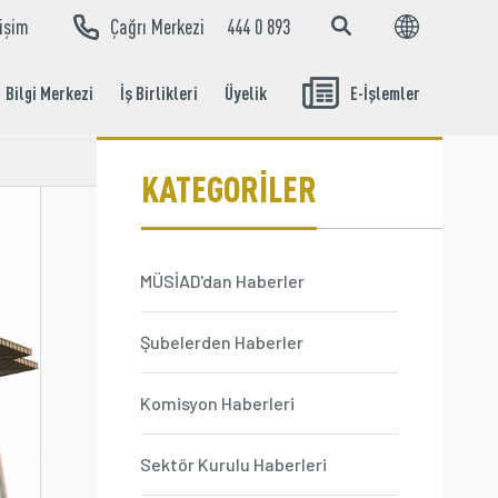
tişim
Çağrı Merkezi
444 0 893
EN
TR
Bilgi Merkezi
İş Birlikleri
Üyelik
E-İşlemler
Aidat Ödeme
İşlemleri
KATEGORİLER
MÜSİAD'dan Haberler
Şubelerden Haberler
Komisyon Haberleri
Sektör Kurulu Haberleri