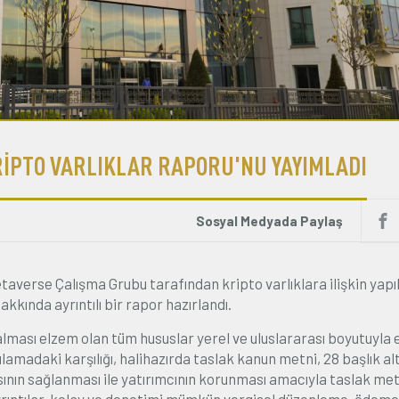
RİPTO VARLIKLAR RAPORU'NU YAYIMLADI
Sosyal Medyada Paylaş
averse Çalışma Grubu tarafından kripto varlıklara ilişkin yap
kında ayrıntılı bir rapor hazırlandı.
ası elzem olan tüm hususlar yerel ve uluslararası boyutuyla 
ulamadaki karşılığı, halihazırda taslak kanun metni, 28 başlık al
sının sağlanması ile yatırımcının korunması amacıyla taslak me