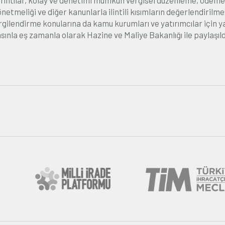
ayrıntılar, kolay ve denetimi mümkün vergisel düzenleme, ödeme
tmeliği ve diğer kanunlarla ilintili kısımların değerlendirilme
ergilendirme konularına da kamu kurumları ve yatırımcılar için y
ınla eş zamanla olarak Hazine ve Maliye Bakanlığı ile paylaşıld