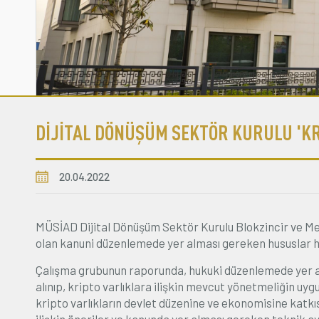
DİJİTAL DÖNÜŞÜM SEKTÖR KURULU 'K
20.04.2022
MÜSİAD Dijital Dönüşüm Sektör Kurulu Blokzincir ve Met
olan kanuni düzenlemede yer alması gereken hususlar hak
Çalışma grubunun raporunda, hukuki düzenlemede yer alm
alınıp, kripto varlıklara ilişkin mevcut yönetmeliğin uyg
kripto varlıkların devlet düzenine ve ekonomisine katkı