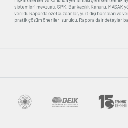
ilişkin öneriler ve kanunda yer alması gereken teknik 
sistemleri mevzuatı, SPK, Bankacılık Kanunu, MASAK yöne
verildi. Raporda özel cüzdanlar, yurt dışı borsaları ve v
pratik çözüm önerileri sunuldu. Rapora dair detaylar bas