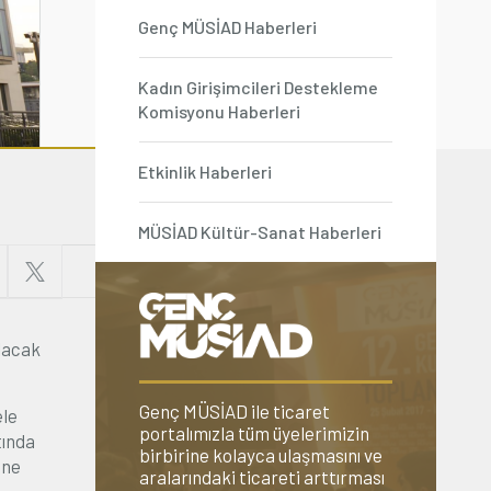
Genç MÜSİAD Haberleri
Kadın Girişimcileri Destekleme
Komisyonu Haberleri
Etkinlik Haberleri
MÜSİAD Kültür-Sanat Haberleri
ılacak
Genç MÜSİAD ile ticaret
ele
portalımızla tüm üyelerimizin
tında
birbirine kolayca ulaşmasını ve
tne
aralarındaki ticareti arttırması