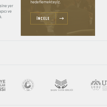
hedeflemekteyiz.
sine yer
apıcı ve
ı.
İNCELE