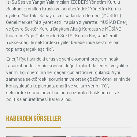
Isı Su Ses ve Yangın Yalıtımcıları (İZODER) Yönetim Kurulu
Başkanı Emrullah Eruslu ve beraberindeki Yönetim Kurulu
Üyelik
üyeleri, Müstakil Sanayici ve İşadamları Derneği (MÜSİAD)
Genel Merkezi’ni ziyaret etti. Yapılan ziyarette, MÜSİAD Enerji
E-İşlemler
ve Çevre Sektör Kurulu Başkanı Altuğ Karataş ve MÜSİAD
İnşaat ve Yapı Malzemeleri Sektör Kurulu Başkanı Cemil
Yüksekdağ ile sektördeki üyeler beraberinde sektörel bir
toplantı gerçekleştirildi.
İletişim
Hakkımızda
Galeri
Enerji fiyatlarındaki artış ve yeni ekonomi programındaki
tasarruf hedeflerinin konuşulduğu toplantıda, enerji ve yalıtım
verimliliği öneminin her geçen gün arttığı vurgulanıd. Aynı
zamanda sektördeki sorunların ve ortak çözüm önerilerinin de
konuşulduğu toplantıda, enerji ve yalıtım verimliliği,
sektördeki sorunlar ve bunların çözümleri hakkında ortak
politikalar üretilmesi kararı alındı.
HABERDEN GÖRSELLER