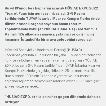
Bu yıl 19'uncu kez kapılarını açacak MÜSİAD EXPO 2022
Üyelik
Ticaret Fuarı için geri sayım başladı. 2-5 Kasım
tarihlerinde TÜYAP İstanbul Fuar ve Kongre Merkezinde
E-İşlemler
düzenlenecek organizasyonun basın tanıtım
toplantısında konuşan MÜSİAD Genel Başkanı Mahmut
Asmalı, 124 ülkeden sanayici, yatırımcı ve girişimci iş
İletişim
Hakkımızda
Galeri
insanının İstanbul'da bir araya geleceğini vurguladı.
Müstakil Sanayici ve İşadamları Derneği (MÜSİAD)
koordinasyonunda 1993 yılından bu yana iki yılda bir düzenlenen
Türkiye ve bölgenin en kapsamlı karma ticaret fuarı MÜSİAD
EXPO, bu sene 2-5 Kasım tarihlerinde TÜYAP İstanbul Fuar ve
Kongre Merkezinde gerçekleştirilecek. 25 bin metrekarelik
fuar alanında 100 binin üzerinde ziyaretçi ve katılımcının
ağırlanacağı organizasyon kapsamında ayrıca D8 Büyükelçiler
Zirvesi düzenlenecek.
"MÜSİAD EXPO, etki alanını her geçen dönemde daha da
artırıyor"