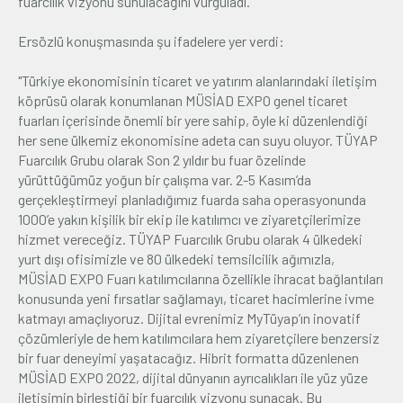
fuarcılık vizyonu sunulacağını vurguladı.
Ersözlü konuşmasında şu ifadelere yer verdi:
"Türkiye ekonomisinin ticaret ve yatırım alanlarındaki iletişim
köprüsü olarak konumlanan MÜSİAD EXPO genel ticaret
fuarları içerisinde önemli bir yere sahip, öyle ki düzenlendiği
her sene ülkemiz ekonomisine adeta can suyu oluyor. TÜYAP
Fuarcılık Grubu olarak Son 2 yıldır bu fuar özelinde
yürüttüğümüz yoğun bir çalışma var. 2-5 Kasım’da
gerçekleştirmeyi planladığımız fuarda saha operasyonunda
1000’e yakın kişilik bir ekip ile katılımcı ve ziyaretçilerimize
hizmet vereceğiz. TÜYAP Fuarcılık Grubu olarak 4 ülkedeki
yurt dışı ofisimizle ve 80 ülkedeki temsilcilik ağımızla,
MÜSİAD EXPO Fuarı katılımcılarına özellikle ihracat bağlantıları
konusunda yeni fırsatlar sağlamayı, ticaret hacimlerine ivme
katmayı amaçlıyoruz. Dijital evrenimiz MyTüyap’ın inovatif
çözümleriyle de hem katılımcılara hem ziyaretçilere benzersiz
bir fuar deneyimi yaşatacağız. Hibrit formatta düzenlenen
MÜSİAD EXPO 2022, dijital dünyanın ayrıcalıkları ile yüz yüze
iletişimin birleştiği bir fuarcılık vizyonu sunacak. Bu