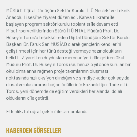
MÜSİAD Dijital Dönüşüm Sektör Kurulu, İTÜ Mesleki ve Teknik
Üyelik
Anadolu Lisesi’ne ziyaret düzenledi. Kahvaltı ikramı ile
başlayan program sektör kurulu toplantısı ile devam etti.
E-İşlemler
Misafirperverliklerinden ötürü İTÜ MTAL Müdürü Prof. Dr.
Hüseyin Toros’a teşekkür eden Dijital Dönüşüm Sektör Kurulu
Başkanı Dr. Faruk Sarı MÜSİAD olarak gençlerin kendilerini
İletişim
Hakkımızda
Galeri
geliştirmesi için her türlü desteği vermeye hazır olduklarını
belirtti. Ziyaretten duydukları memnuniyeti dile getiren Okul
Müdürü Prof. Dr. Hüseyin Toros ise, henüz 3 yıl önce kurulan bir
okul olmalarına rağmen proje takımlarının oluşması
noktasında hızlı aksiyon alındığını ve şimdiye kadar çok sayıda
ulusal ve uluslararası başarı ödüllerinin kazanıldığını ifade etti.
Toros, yeni dönemde de eğitim verdikleri her alanda iddialı
olduklarını dile getirdi.
Etkinlik, fotoğraf çekimi ile tamamlandı.
HABERDEN GÖRSELLER