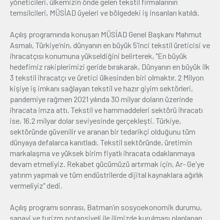
yöneticileri, ülkemizin önde gelen tekstil firmalarının
temsilcileri, MÜSİAD üyeleri ve bölgedeki iş insanları katıldı.
Açılış programında konuşan MÜSİAD Genel Başkanı Mahmut
Asmalı, Türkiye’nin, dünyanın en büyük 5’inci tekstil üreticisi ve
ihracatçısı konumuna yükseldiğini belirterek, "En büyük
hedefimiz rakiplerimizi geride bırakarak, Dünyanın en büyük ilk
3 tekstil ihracatçı ve üretici ülkesinden biri olmaktır. 2 Milyon
kişiye iş imkanı sağlayan tekstil ve hazır giyim sektörleri,
pandemiye rağmen 2021 yılında 30 milyar doların üzerinde
ihracata imza attı. Tekstil ve hammaddeleri sektörü ihracatı
ise, 16.2 milyar dolar seviyesinde gerçekleşti. Türkiye,
sektöründe güvenilir ve aranan bir tedarikçi olduğunu tüm
dünyaya defalarca kanıtladı. Tekstil sektöründe, üretimin
markalaşma ve yüksek birim fiyatlı ihracata odaklanmaya
devam etmeliyiz. Rekabet gücümüzü artırmak için, Ar- Ge'ye
yatırım yapmalı ve tüm endüstrilerde dijital kaynaklara ağırlık
vermeliyiz" dedi.
Açılış programı sonrası, Batman’ın sosyoekonomik durumu,
sanayi ve turizm potansiyeli ile ilimizde kurulması planlanan