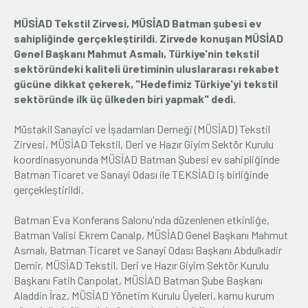
MÜSİAD Tekstil Zirvesi, MÜSİAD Batman şubesi ev
Üyelik
sahipliğinde gerçekleştirildi. Zirvede konuşan MÜSİAD
Genel Başkanı Mahmut Asmalı, Türkiye'nin tekstil
E-İşlemler
sektöründeki kaliteli üretiminin uluslararası rekabet
gücüne dikkat çekerek, "Hedefimiz Türkiye'yi tekstil
sektöründe ilk üç ülkeden biri yapmak" dedi.
İletişim
Hakkımızda
Galeri
Müstakil Sanayici ve İşadamları Derneği (MÜSİAD) Tekstil
Zirvesi, MÜSİAD Tekstil, Deri ve Hazır Giyim Sektör Kurulu
koordinasyonunda MÜSİAD Batman Şubesi ev sahipliğinde
Batman Ticaret ve Sanayi Odası ile TEKSİAD iş birliğinde
gerçekleştirildi.
Batman Eva Konferans Salonu'nda düzenlenen etkinliğe,
Batman Valisi Ekrem Canalp, MÜSİAD Genel Başkanı Mahmut
Asmalı, Batman Ticaret ve Sanayi Odası Başkanı Abdulkadir
Demir, MÜSİAD Tekstil, Deri ve Hazır Giyim Sektör Kurulu
Başkanı Fatih Canpolat, MÜSİAD Batman Şube Başkanı
Aladdin İraz, MÜSİAD Yönetim Kurulu Üyeleri, kamu kurum