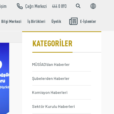
tişim
Çağrı Merkezi
444 0 893
EN
TR
Bilgi Merkezi
İş Birlikleri
Üyelik
E-İşlemler
Aidat Ödeme
İşlemleri
KATEGORİLER
MÜSİAD'dan Haberler
Şubelerden Haberler
Komisyon Haberleri
Sektör Kurulu Haberleri