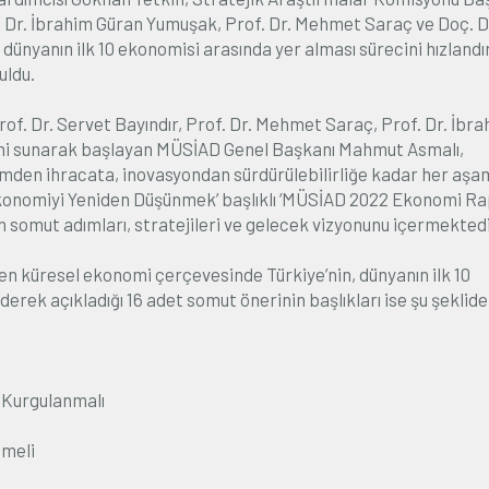
f. Dr. İbrahim Güran Yumuşak, Prof. Dr. Mehmet Saraç ve Doç. D
 dünyanın ilk 10 ekonomisi arasında yer alması sürecini hızland
uldu.
of. Dr. Servet Bayındır, Prof. Dr. Mehmet Saraç, Prof. Dr. İbr
rini sunarak başlayan MÜSİAD Genel Başkanı Mahmut Asmalı,
retimden ihracata, inovasyondan sürdürülebilirliğe kadar her aş
Ekonomiyi Yeniden Düşünmek’ başlıklı ‘MÜSİAD 2022 Ekonomi Ra
somut adımları, stratejileri ve gelecek vizyonunu içermektedir
 küresel ekonomi çerçevesinde Türkiye’nin, dünyanın ilk 10
derek açıkladığı 16 adet somut önerinin başlıkları ise şu şeklide
ı Kurgulanmalı
nmeli