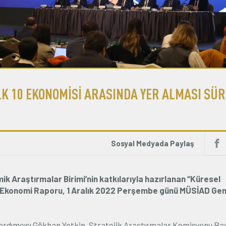
K 10 EKONOMİSİ ARASINDA YER ALMASI SÜR
Sosyal Medyada Paylaş
k Araştırmalar Birimi’nin katkılarıyla hazırlanan “Küresel
 Ekonomi Raporu, 1 Aralık 2022 Perşembe günü MÜSİAD Gen
dımcısı Gökhan Yetkin, Stratejik Araştırmalar Komisyonu Ba