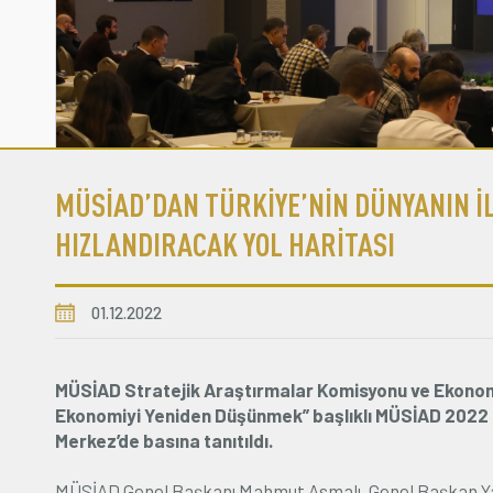
MÜSİAD’DAN TÜRKİYE’NİN DÜNYANIN İL
HIZLANDIRACAK YOL HARİTASI
01.12.2022
MÜSİAD Stratejik Araştırmalar Komisyonu ve Ekonomi
Ekonomiyi Yeniden Düşünmek” başlıklı MÜSİAD 2022
Merkez’de basına tanıtıldı.
MÜSİAD Genel Başkanı Mahmut Asmalı, Genel Başkan Yar