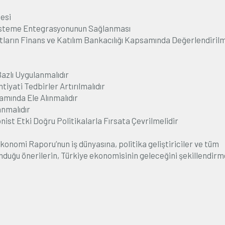
esi
Sisteme Entegrasyonunun Sağlanması
tların Finans ve Katılım Bankacılığı Kapsamında Değerlendiril
Bazlı Uygulanmalıdır
tiyati Tedbirler Artırılmalıdır
amında Ele Alınmalıdır
anmalıdır
t Etki Doğru Politikalarla Fırsata Çevrilmelidir
omi Raporu’nun iş dünyasına, politika geliştiriciler ve tüm
uğu önerilerin, Türkiye ekonomisinin geleceğini şekillendirm