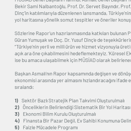
Bekir Sami Nalbantoğlu, Prof. Dr. Servet Bayındır, Pro
Dinç’in katılımlarıyla düzenlenen lansmanda, Türkiye’nin
yol haritasına yönelik somut tespitler ve öneriler konuş
Sözlerine Rapor’un hazırlanmasında katkıları bulunan Pr
Güran Yumuşak ve Doç. Dr. Yusuf Dinç’e de teşekkürle
“Türkiye’nin yerli ve milli ürün ve hizmet vizyonuyla ü
açık ara öne çıkabilmesini hedeflemekteyiz. ‘Küresel 
ise bu amaca ulaşabilmek için MÜSİAD olarak belirlenen 
Başkan Asmalı’nın Rapor kapsamında değişen ve dönüşen
ekonomisi arasında yer almasını hızlandıracağını ifade e
sıralandı:
1)
Sektör Bazlı Stratejik Plan Takvimi Oluşturulmalı
2)
Önceliklerin Belirlendiği Sistematik Bir Yol Haritas
3)
Ekonomi Bilim Kurulu Oluşturulmalı
4)
Finansta Bir Pazar Değil, Ev Sahibi Konumuna Geli
5)
Faizle Mücadele Programı