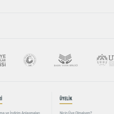
Rİ
ÜYELİK
ma ve İndirim Anlaşmaları
Niçin Üye Olmalıyım?