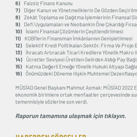
6)
Faizsiz Finans Kanunu
7)
Diğer Kanun ve Yönetmeliklerin De Gözden Geçirilm
8)
Zekât Toplama ve Dağıtma İşlemlerinin Finansal 
9)
Defi Uygulamaları ve Neobank’ın Öne Çıkardığı Fırsa
10)
İslami Finansal Çözümlerin Çeşitlendirilmesi
11)
KOBİ’lerin Finansman İmkânlarının Genişletilmesi
12)
Selektif Kredi Politikaları Sektör, Firma Ve Proje 
13)
İhracatı Artıracak Ticari Kredilere Yönelik Makro Ih
14)
Ücretler Seviyesi Üretilen Gelirden Aldığı Pay Bağl
15)
Katma Değerli Emeğe Yönelik Hukuki Altyapı Sağl
16)
Önümüzdeki Döneme Ilişkin Muhtemel Dezenflasyonis
MÜSİAD Genel Başkanı Mahmut Asmalı; MÜSİAD 2022 Ekon
ekonomik birimlere ortak menfaatler çerçevesinde sund
temennisiyle sözlerine son verdi.
Raporun tamamına ulaşmak için tıklayın.