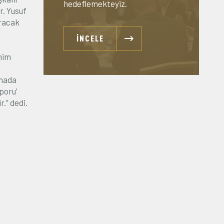
hedeflemekteyiz.
r. Yusuf
ıracak
İNCELE
ahim
amada
poru’
.” dedi.