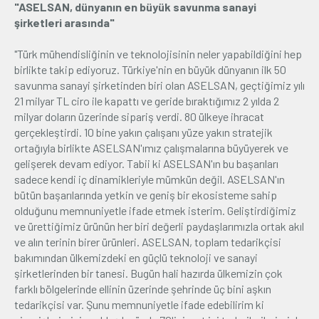
"ASELSAN, dünyanın en büyük savunma sanayi
şirketleri arasında"
"Türk mühendisliğinin ve teknolojisinin neler yapabildiğini hep
birlikte takip ediyoruz. Türkiye'nin en büyük dünyanın ilk 50
savunma sanayi şirketinden biri olan ASELSAN, geçtiğimiz yılı
21 milyar TL ciro ile kapattı ve geride bıraktığımız 2 yılda 2
milyar doların üzerinde sipariş verdi. 80 ülkeye ihracat
gerçekleştirdi. 10 bine yakın çalışanı yüze yakın stratejik
ortağıyla birlikte ASELSAN'ımız çalışmalarına büyüyerek ve
gelişerek devam ediyor. Tabii ki ASELSAN'ın bu başarıları
sadece kendi iç dinamikleriyle mümkün değil. ASELSAN'ın
bütün başarılarında yetkin ve geniş bir ekosisteme sahip
olduğunu memnuniyetle ifade etmek isterim. Geliştirdiğimiz
ve ürettiğimiz ürünün her biri değerli paydaşlarımızla ortak akıl
ve alın terinin birer ürünleri. ASELSAN, toplam tedarikçisi
bakımından ülkemizdeki en güçlü teknoloji ve sanayi
şirketlerinden bir tanesi. Bugün hali hazırda ülkemizin çok
farklı bölgelerinde ellinin üzerinde şehrinde üç bini aşkın
tedarikçisi var. Şunu memnuniyetle ifade edebilirim ki