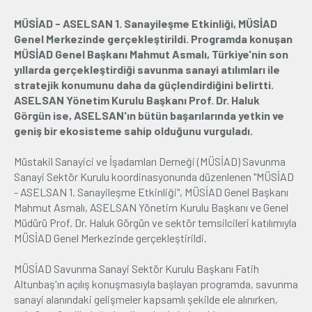
MÜSİAD - ASELSAN 1. Sanayileşme Etkinliği, MÜSİAD
Üyelik
Genel Merkezinde gerçekleştirildi. Programda konuşan
MÜSİAD Genel Başkanı Mahmut Asmalı, Türkiye'nin son
E-İşlemler
yıllarda gerçekleştirdiği savunma sanayi atılımları ile
stratejik konumunu daha da güçlendirdiğini belirtti.
ASELSAN Yönetim Kurulu Başkanı Prof. Dr. Haluk
İletişim
Hakkımızda
Galeri
Görgün ise, ASELSAN'ın bütün başarılarında yetkin ve
geniş bir ekosisteme sahip olduğunu vurguladı.
Müstakil Sanayici ve İşadamları Derneği (MÜSİAD) Savunma
Sanayi Sektör Kurulu koordinasyonunda düzenlenen "MÜSİAD
- ASELSAN 1. Sanayileşme Etkinliği", MÜSİAD Genel Başkanı
Mahmut Asmalı, ASELSAN Yönetim Kurulu Başkanı ve Genel
Müdürü Prof. Dr. Haluk Görgün ve sektör temsilcileri katılımıyla
MÜSİAD Genel Merkezinde gerçekleştirildi.
MÜSİAD Savunma Sanayi Sektör Kurulu Başkanı Fatih
Altunbaş'ın açılış konuşmasıyla başlayan programda, savunma
sanayi alanındaki gelişmeler kapsamlı şekilde ele alınırken,