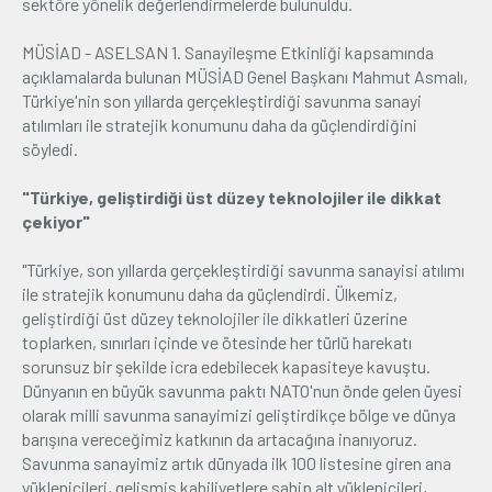
sektöre yönelik değerlendirmelerde bulunuldu.
MÜSİAD - ASELSAN 1. Sanayileşme Etkinliği kapsamında
açıklamalarda bulunan MÜSİAD Genel Başkanı Mahmut Asmalı,
Türkiye'nin son yıllarda gerçekleştirdiği savunma sanayi
atılımları ile stratejik konumunu daha da güçlendirdiğini
söyledi.
"Türkiye, geliştirdiği üst düzey teknolojiler ile dikkat
çekiyor"
"Türkiye, son yıllarda gerçekleştirdiği savunma sanayisi atılımı
ile stratejik konumunu daha da güçlendirdi. Ülkemiz,
geliştirdiği üst düzey teknolojiler ile dikkatleri üzerine
toplarken, sınırları içinde ve ötesinde her türlü harekatı
sorunsuz bir şekilde icra edebilecek kapasiteye kavuştu.
Dünyanın en büyük savunma paktı NATO'nun önde gelen üyesi
olarak milli savunma sanayimizi geliştirdikçe bölge ve dünya
barışına vereceğimiz katkının da artacağına inanıyoruz.
Savunma sanayimiz artık dünyada ilk 100 listesine giren ana
yüklenicileri, gelişmiş kabiliyetlere sahip alt yüklenicileri,