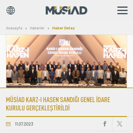
EN
TR
Anasayfa
Haberler
Haber Detay
Kurumsal
Markalar
Haberler
Yayınlar
MÜSİAD KARZ-I HASEN SANDIĞI GENEL İDARE
Sosyal Sorumluluk
KURULU GERÇEKLEŞTİRİLDİ
Bilgi Merkezi
11.07.2023
İş Birlikleri