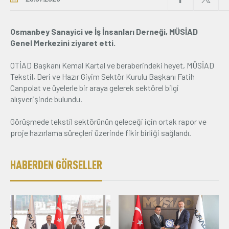
Üyelik
Osmanbey Sanayici ve İş İnsanları Derneği, MÜSİAD
Genel Merkezini ziyaret etti.
E-İşlemler
OTİAD Başkanı Kemal Kartal ve beraberindeki heyet, MÜSİAD
Tekstil, Deri ve Hazır Giyim Sektör Kurulu Başkanı Fatih
İletişim
Hakkımızda
Galeri
Canpolat ve üyelerle bir araya gelerek sektörel bilgi
alışverişinde bulundu.
Görüşmede tekstil sektörünün geleceği için ortak rapor ve
proje hazırlama süreçleri üzerinde fikir birliği sağlandı.
HABERDEN GÖRSELLER