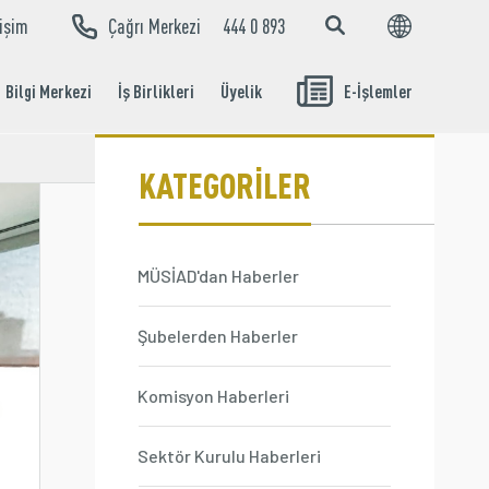
tişim
Çağrı Merkezi
444 0 893
EN
TR
Bilgi Merkezi
İş Birlikleri
Üyelik
E-İşlemler
Aidat Ödeme
İşlemleri
KATEGORİLER
MÜSİAD'dan Haberler
Şubelerden Haberler
Komisyon Haberleri
Sektör Kurulu Haberleri