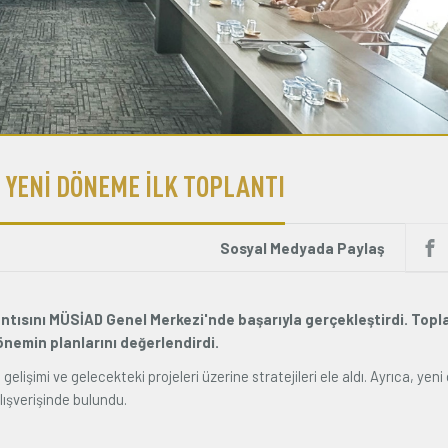
YENİ DÖNEME İLK TOPLANTI
Sosyal Medyada Paylaş
ntısını MÜSİAD Genel Merkezi'nde başarıyla gerçekleştirdi. Topl
önemin planlarını değerlendirdi.
işimi ve gelecekteki projeleri üzerine stratejileri ele aldı. Ayrıca, ye
lışverişinde bulundu.