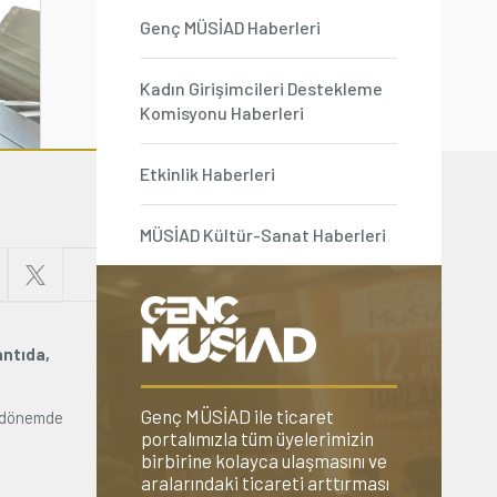
Genç MÜSİAD Haberleri
Kadın Girişimcileri Destekleme
Komisyonu Haberleri
Etkinlik Haberleri
MÜSİAD Kültür-Sanat Haberleri
antıda,
Genç MÜSİAD ile ticaret
ni dönemde
portalımızla tüm üyelerimizin
birbirine kolayca ulaşmasını ve
aralarındaki ticareti arttırması