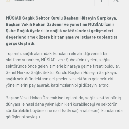
Üyelik
MÜSİAD Sağlık Sektör Kurulu Başkanı Hüseyin Sarpkaya,
Başkan Vekili Hakan Özdemir ve yönetimi MÜSİAD İzmir
E-İşlemler
Şube Sağlık üyeleri ile sağlık sektöründeki gelişmeleri
değerlendirmek üzere bir tanışma ve istişare toplantısı
gerçekleştirdi.
İletişim
Hakkımızda
Galeri
Toplantı, sağlık alanındaki konuların ele alındığı verimli bir
platform sunarken, MÜSİAD İzmir Şubesi'nin üyeleri, sağlık
sektöründe önde gelen isimlerle bir araya gelme fırsatı buldular.
Genel Merkez Sağlık Sektör Kurulu Başkanı Hüseyin Sarpkaya,
sağlık sektöründeki son gelişmeleri ve sektörün gelecekteki
yönelimlerini paylaşarak, katılımcıların bilgi düzeyini artırdı.
Başkan Vekili Hakan Özdemir ise toplantıda, sağlık sektörünün iş
dünyası ile nasıl daha yakın işbirlikleri kurabileceği ve sektörün
sürdürülebilir büyümesine nasıl katkı sağlanabileceği konularında
görüşlerini paylaştı.