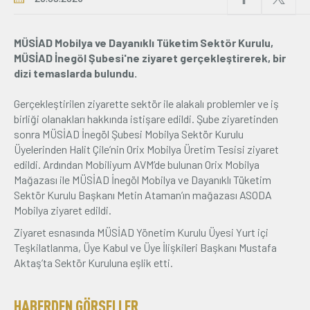
Üyelik
MÜSİAD Mobilya ve Dayanıklı Tüketim Sektör Kurulu,
MÜSİAD İnegöl Şubesi'ne ziyaret gerçekleştirerek, bir
E-İşlemler
dizi temaslarda bulundu.
Gerçekleştirilen ziyarette sektör ile alakalı problemler ve iş
İletişim
Hakkımızda
Galeri
birliği olanakları hakkında istişare edildi. Şube ziyaretinden
sonra MÜSİAD İnegöl Şubesi Mobilya Sektör Kurulu
Üyelerinden Halit Çile’nin Orix Mobilya Üretim Tesisi ziyaret
edildi. Ardından Mobiliyum AVM’de bulunan Orix Mobilya
Mağazası ile MÜSİAD İnegöl Mobilya ve Dayanıklı Tüketim
Sektör Kurulu Başkanı Metin Ataman’ın mağazası ASODA
Mobilya ziyaret edildi.
Ziyaret esnasında MÜSİAD Yönetim Kurulu Üyesi Yurt içi
Teşkilatlanma, Üye Kabul ve Üye İlişkileri Başkanı Mustafa
Aktaş’ta Sektör Kuruluna eşlik etti.
HABERDEN GÖRSELLER