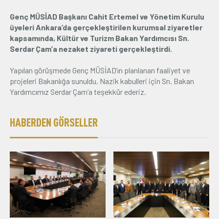
Genç MÜSİAD Başkanı Cahit Ertemel ve Yönetim Kurulu
Üyelik
üyeleri Ankara’da gerçekleştirilen kurumsal ziyaretler
kapsamında, Kültür ve Turizm Bakan Yardımcısı Sn.
E-İşlemler
Serdar Çam’a nezaket ziyareti gerçekleştirdi.
Yapılan görüşmede Genç MÜSİAD’ın planlanan faaliyet ve
İletişim
Hakkımızda
Galeri
projeleri Bakanlığa sunuldu. Nazik kabulleri için Sn. Bakan
Yardımcımız Serdar Çam’a teşekkür ederiz.
HABERDEN GÖRSELLER