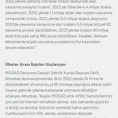
2002 yılında yalnızca 248 dolar milyon düzeyinde olan
savunma sanayisi ticareti, 2022 yılı itibariyle 4,4 milyar dolara
yükselmiştir. 2002 yılında 1,1 milyar dolar olan toplam savunma
ve havacılık cirosu, 2022 yılında 12,2 milyar dolara ulaşmıştır.
2002’de savunma sanayisine dair toplam 5,5 milyar bütçeli 62
savunma projesi yürütülürken, 2023 yılında toplam 90 milyar
dolar bütçeye sahip 850 proje yürütülüyor. İnşallah, ilerleyen
dönemlerde büyük savunma projelerimiz hız kesmeden
devam edecektir.”
Ülkeler Arası İlişkiler Güçleniyor
MÜSİAD Savunma Sanayii Sektör Kurulu Başkanı Fatih
Altunbaş da konuşmasında, ilkini 2022 yılında 34 firma ile
düzenledikleri zirvenin bu yıl 55 firmaya ulaştığına dikkat çekti.
Sayının gelecek yıllarda katlanarak artmasını dilediğini
söyleyen Altunbaş, “Bugün MÜSİAD artık AMAC temsilcilerimiz
için yeni bir kavram olmaktan çıkmış; aynı zamanda güçlü bir
iş birliği ve dostluk ilişkisinin sembolü haline gelmiştir.
Cumhuriyetimizin 100. yılında, uluslararası düzeyde