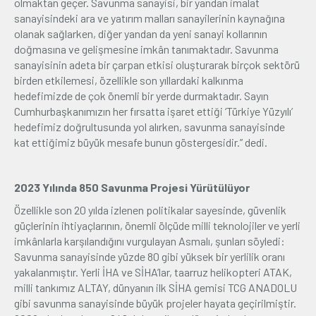
olmaktan geçer. Savunma sanayisi, bir yandan imalat
sanayisindeki ara ve yatırım malları sanayilerinin kaynağına
olanak sağlarken, diğer yandan da yeni sanayi kollarının
doğmasına ve gelişmesine imkân tanımaktadır. Savunma
sanayisinin adeta bir çarpan etkisi oluşturarak birçok sektörü
birden etkilemesi, özellikle son yıllardaki kalkınma
hedefimizde de çok önemli bir yerde durmaktadır. Sayın
Cumhurbaşkanımızın her fırsatta işaret ettiği ‘Türkiye Yüzyılı’
hedefimiz doğrultusunda yol alırken, savunma sanayisinde
kat ettiğimiz büyük mesafe bunun göstergesidir.” dedi.
2023 Yılında 850 Savunma Projesi Yürütülüyor
Özellikle son 20 yılda izlenen politikalar sayesinde, güvenlik
güçlerinin ihtiyaçlarının, önemli ölçüde milli teknolojiler ve yerli
imkânlarla karşılandığını vurgulayan Asmalı, şunları söyledi:
Savunma sanayisinde yüzde 80 gibi yüksek bir yerlilik oranı
yakalanmıştır. Yerli İHA ve SİHA’lar, taarruz helikopteri ATAK,
milli tankımız ALTAY, dünyanın ilk SİHA gemisi TCG ANADOLU
gibi savunma sanayisinde büyük projeler hayata geçirilmiştir.