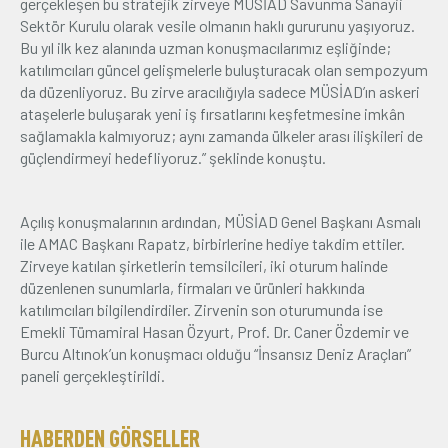
gerçekleşen bu stratejik zirveye MÜSİAD Savunma Sanayii
Sektör Kurulu olarak vesile olmanın haklı gururunu yaşıyoruz.
Bu yıl ilk kez alanında uzman konuşmacılarımız eşliğinde;
katılımcıları güncel gelişmelerle buluşturacak olan sempozyum
da düzenliyoruz. Bu zirve aracılığıyla sadece MÜSİAD’ın askeri
ataşelerle buluşarak yeni iş fırsatlarını keşfetmesine imkân
sağlamakla kalmıyoruz; aynı zamanda ülkeler arası ilişkileri de
güçlendirmeyi hedefliyoruz.” şeklinde konuştu.
Açılış konuşmalarının ardından, MÜSİAD Genel Başkanı Asmalı
ile AMAC Başkanı Rapatz, birbirlerine hediye takdim ettiler.
Zirveye katılan şirketlerin temsilcileri, iki oturum halinde
düzenlenen sunumlarla, firmaları ve ürünleri hakkında
katılımcıları bilgilendirdiler. Zirvenin son oturumunda ise
Emekli Tümamiral Hasan Özyurt, Prof. Dr. Caner Özdemir ve
Burcu Altınok’un konuşmacı olduğu “İnsansız Deniz Araçları”
paneli gerçekleştirildi.
HABERDEN GÖRSELLER