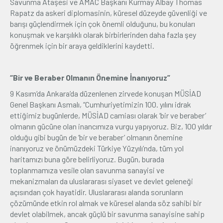
Savunma Ataşesi ve AMAC Başkanı Kurmay Albay Thomas
Rapatz da askeri diplomasinin, küresel düzeyde güvenliği ve
barışı güçlendirmek için çok önemli olduğunu, bu konuları
konuşmak ve karşılıklı olarak birbirlerinden daha fazla şey
öğrenmek için bir araya geldiklerini kaydetti.
“Bir ve Beraber Olmanın Önemine İnanıyoruz”
9 Kasım’da Ankara’da düzenlenen zirvede konuşan MÜSİAD
Genel Başkanı Asmalı, “Cumhuriyetimizin 100. yılını idrak
ettiğimiz bugünlerde, MÜSİAD camiası olarak ‘bir ve beraber’
olmanın gücüne olan inancımıza vurgu yapıyoruz. Biz, 100 yıldır
olduğu gibi bugün de ‘bir ve beraber’ olmanın önemine
inanıyoruz ve önümüzdeki Türkiye Yüzyılı’nda, tüm yol
haritamızı buna göre belirliyoruz. Bugün, burada
toplanmamıza vesile olan savunma sanayisi ve
mekanizmaları da uluslararası siyaset ve devlet geleneği
açısından çok hayatidir. Uluslararası alanda sorunların
çözümünde etkin rol almak ve küresel alanda söz sahibi bir
devlet olabilmek, ancak güçlü bir savunma sanayisine sahip