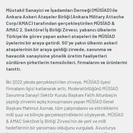
Müstakil Sanayici ve İşadamları Derneği (MÜSİAD) ile
Üyelik
Ankara Askeri Ataşeler Birliği (Ankara Military Attache
Corp/AMAC) tarafından gerçekleştirilen MÜSİAD &
E-İşlemler
AMAC 2. Sektörel İş Birliği Zirvesi, yabancı ülkelerin
Türkiye’de görev yapan askeri ataşeleri ile MÜSİAD
üyelerini bir araya getirdi. 50'ye yakın ülkenin askerî
İletişim
Hakkımızda
Galeri
ataşelerinin bir araya geldiği zirvede, savunma ve
havacılık sanayisine yönelik üretim faaliyetleri
sürdüren şirketlerin temsilcileri, firmalarını ve ürünlerini
tanıttı.
İlki 2022 yılında gerçekleştirilen zirveye, MÜSİAD üyesi
firmaların ilgisi katlanarak arttı. Moderatörlüğünü MÜSİAD
Savunma Sanayii Sektör Kurulu Başkanı Fatih Altunbaş’ın
yaptığı zirvenin açılış konuşmasını yapan MÜSİAD Genel
Başkanı Mahmut Asmalı, tüm çalışmalarını ve etkinliklerini
milli şuur ve bilinçle gerçekleştirdiklerini söyleyerek, MÜSİAD
& AMAC Sektörel İş Birliği Zirvesi’nin de yerli ve milli
hedeflerinin bir yansıması olduğunu vurguladı. Avusturya