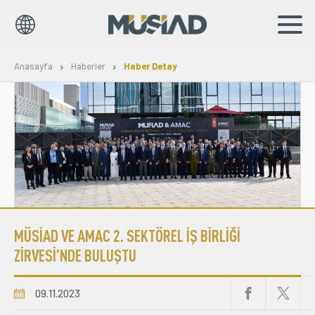
EN
TR
Anasayfa
Haberler
Haber Detay
Kurumsal
Markalar
Haberler
Yayınlar
MÜSİAD VE AMAC 2. SEKTÖREL İŞ BİRLİĞİ
Sosyal Sorumluluk
ZİRVESİ’NDE BULUŞTU
Bilgi Merkezi
09.11.2023
İş Birlikleri