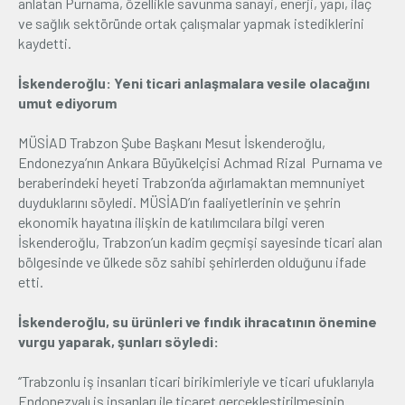
anlatan Purnama, özellikle savunma sanayi, enerji, yapı, ilaç
ve sağlık sektöründe ortak çalışmalar yapmak istediklerini
kaydetti.
İskenderoğlu: Yeni ticari anlaşmalara vesile olacağını
umut ediyorum
MÜSİAD Trabzon Şube Başkanı Mesut İskenderoğlu,
Endonezya’nın Ankara Büyükelçisi Achmad Rizal Purnama ve
beraberindeki heyeti Trabzon’da ağırlamaktan memnuniyet
duyduklarını söyledi. MÜSİAD’ın faaliyetlerinin ve şehrin
ekonomik hayatına ilişkin de katılımcılara bilgi veren
İskenderoğlu, Trabzon’un kadim geçmişi sayesinde ticari alan
bölgesinde ve ülkede söz sahibi şehirlerden olduğunu ifade
etti.
İskenderoğlu, su ürünleri ve fındık ihracatının önemine
vurgu yaparak, şunları söyledi:
‘’Trabzonlu iş insanları ticari birikimleriyle ve ticari ufuklarıyla
Endonezyalı iş insanları ile ticaret gerçekleştirilmesinin