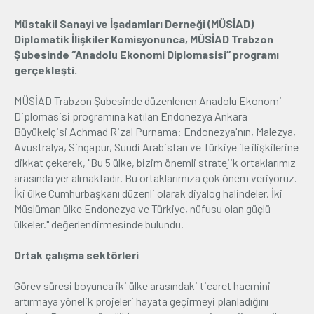
Müstakil Sanayi ve İşadamları Derneği (MÜSİAD)
Üyelik
Diplomatik İlişkiler Komisyonunca, MÜSİAD Trabzon
Şubesinde ‘’Anadolu Ekonomi Diplomasisi’’ programı
E-İşlemler
gerçekleşti.
MÜSİAD Trabzon Şubesinde düzenlenen Anadolu Ekonomi
İletişim
Hakkımızda
Galeri
Diplomasisi programına katılan Endonezya Ankara
Büyükelçisi Achmad Rizal Purnama:
Endonezya'nın, Malezya,
Avustralya, Singapur, Suudi Arabistan ve Türkiye ile ilişkilerine
dikkat çekerek, "Bu 5 ülke, bizim önemli stratejik ortaklarımız
arasında yer almaktadır. Bu ortaklarımıza çok önem veriyoruz.
İki ülke Cumhurbaşkanı düzenli olarak diyalog halindeler. İki
Müslüman ülke Endonezya ve Türkiye, nüfusu olan güçlü
ülkeler." değerlendirmesinde bulundu.
Ortak çalışma sektörleri
Görev süresi boyunca iki ülke arasındaki ticaret hacmini
artırmaya yönelik projeleri hayata geçirmeyi planladığını