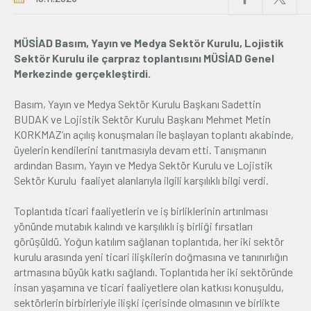
Üyelik
MÜSİAD Basım, Yayın ve Medya Sektör Kurulu, Lojistik
Sektör Kurulu ile çarpraz toplantısını MÜSİAD Genel
E-İşlemler
Merkezinde gerçekleştirdi.
Basım, Yayın ve Medya Sektör Kurulu Başkanı Sadettin
İletişim
Hakkımızda
Galeri
BUDAK ve Lojistik Sektör Kurulu Başkanı Mehmet Metin
KORKMAZ’ın açılış konuşmaları ile başlayan toplantı akabinde,
üyelerin kendilerini tanıtmasıyla devam etti. Tanışmanın
ardından Basım, Yayın ve Medya Sektör Kurulu ve Lojistik
Sektör Kurulu faaliyet alanlarıyla ilgili karşılıklı bilgi verdi.
Toplantıda ticari faaliyetlerin ve iş birliklerinin artırılması
yönünde mutabık kalındı ve karşılıklı iş birliği fırsatları
görüşüldü. Yoğun katılım sağlanan toplantıda, her iki sektör
kurulu arasında yeni ticari ilişkilerin doğmasına ve tanınırlığın
artmasına büyük katkı sağlandı. Toplantıda her iki sektöründe
insan yaşamına ve ticari faaliyetlere olan katkısı konuşuldu,
sektörlerin birbirleriyle ilişki içerisinde olmasının ve birlikte