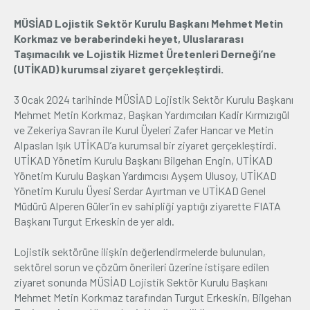
MÜSİAD Lojistik Sektör Kurulu Başkanı Mehmet Metin
Üyelik
Korkmaz ve beraberindeki heyet, Uluslararası
Taşımacılık ve Lojistik Hizmet Üretenleri Derneği’ne
E-İşlemler
(UTİKAD) kurumsal ziyaret gerçekleştirdi.
3 Ocak 2024 tarihinde MÜSİAD Lojistik Sektör Kurulu Başkanı
İletişim
Hakkımızda
Galeri
Mehmet Metin Korkmaz, Başkan Yardımcıları Kadir Kırmızıgül
ve Zekeriya Savran ile Kurul Üyeleri Zafer Hancar ve Metin
Alpaslan Işık UTİKAD’a kurumsal bir ziyaret gerçekleştirdi.
UTİKAD Yönetim Kurulu Başkanı Bilgehan Engin, UTİKAD
Yönetim Kurulu Başkan Yardımcısı Ayşem Ulusoy, UTİKAD
Yönetim Kurulu Üyesi Serdar Ayırtman ve UTİKAD Genel
Müdürü Alperen Güler’in ev sahipliği yaptığı ziyarette FIATA
Başkanı Turgut Erkeskin de yer aldı.
Lojistik sektörüne ilişkin değerlendirmelerde bulunulan,
sektörel sorun ve çözüm önerileri üzerine istişare edilen
ziyaret sonunda MÜSİAD Lojistik Sektör Kurulu Başkanı
Mehmet Metin Korkmaz tarafından Turgut Erkeskin, Bilgehan