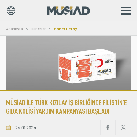
EN
TR
Anasayfa
Haberler
Haber Detay
Kurumsal
Markalar
Haberler
Yayınlar
MÜSİAD İLE TÜRK KIZILAY İŞ BİRLİĞİNDE FİLİSTİN’E
Sosyal Sorumluluk
GIDA KOLİSİ YARDIM KAMPANYASI BAŞLADI
Bilgi Merkezi
24.01.2024
İş Birlikleri