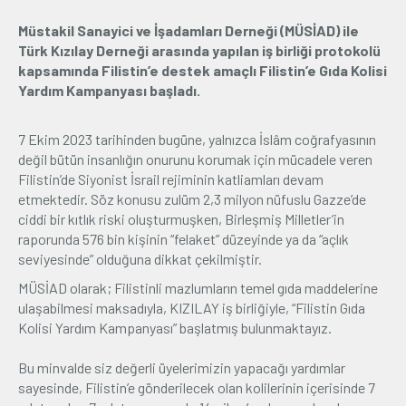
Müstakil Sanayici ve İşadamları Derneği (MÜSİAD) ile
Üyelik
Türk Kızılay Derneği arasında yapılan iş birliği protokolü
kapsamında Filistin’e destek amaçlı Filistin’e Gıda Kolisi
E-İşlemler
Yardım Kampanyası başladı.
7 Ekim 2023 tarihinden bugüne, yalnızca İslâm coğrafyasının
İletişim
Hakkımızda
Galeri
değil bütün insanlığın onurunu korumak için mücadele veren
Filistin’de Siyonist İsrail rejiminin katliamları devam
etmektedir. Söz konusu zulüm 2,3 milyon nüfuslu Gazze’de
ciddi bir kıtlık riski oluşturmuşken, Birleşmiş Milletler’in
raporunda 576 bin kişinin “felaket” düzeyinde ya da “açlık
seviyesinde” olduğuna dikkat çekilmiştir.
MÜSİAD olarak; Filistinli mazlumların temel gıda maddelerine
ulaşabilmesi maksadıyla, KIZILAY iş birliğiyle, “Filistin Gıda
Kolisi Yardım Kampanyası” başlatmış bulunmaktayız.
Bu minvalde siz değerli üyelerimizin yapacağı yardımlar
sayesinde, Filistin’e gönderilecek olan kolilerinin içerisinde 7