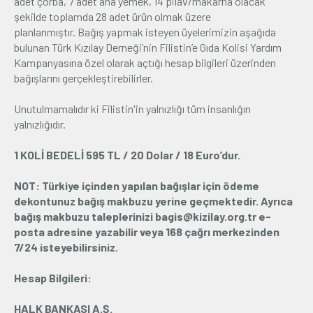
adet çorba, 7 adet ana yemek, 14 pilav/makarna olacak
şekilde toplamda 28 adet ürün olmak üzere
planlanmıştır. Bağış yapmak isteyen üyelerimizin aşağıda
bulunan Türk Kızılay Derneği’nin Filistin’e Gıda Kolisi Yardım
Kampanyasına özel olarak açtığı hesap bilgileri üzerinden
bağışlarını gerçekleştirebilirler.
Unutulmamalıdır ki Filistin'in yalnızlığı tüm insanlığın
yalnızlığıdır.
1 KOLİ BEDELİ 595 TL / 20 Dolar / 18 Euro’dur.
NOT: Türkiye içinden yapılan bağışlar için ödeme
dekontunuz bağış makbuzu yerine geçmektedir. Ayrıca
bağış makbuzu taleplerinizi bagis@kizilay.org.tr e-
posta adresine yazabilir veya 168 çağrı merkezinden
7/24 isteyebilirsiniz.
Hesap Bilgileri:
HALK BANKASI A.Ş.