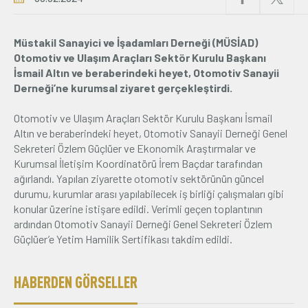
Üyelik
Müstakil Sanayici ve İşadamları Derneği (MÜSİAD)
Otomotiv ve Ulaşım Araçları Sektör Kurulu Başkanı
E-İşlemler
İsmail Altın ve beraberindeki heyet, Otomotiv Sanayii
Derneği’ne kurumsal ziyaret gerçekleştirdi.
İletişim
Hakkımızda
Galeri
Otomotiv ve Ulaşım Araçları Sektör Kurulu Başkanı İsmail
Altın ve beraberindeki heyet, Otomotiv Sanayii Derneği Genel
Sekreteri Özlem Güçlüer ve Ekonomik Araştırmalar ve
Kurumsal İletişim Koordinatörü İrem Baçdar tarafından
ağırlandı. Yapılan ziyarette otomotiv sektörünün güncel
durumu, kurumlar arası yapılabilecek iş birliği çalışmaları gibi
konular üzerine istişare edildi. Verimli geçen toplantının
ardından Otomotiv Sanayii Derneği Genel Sekreteri Özlem
Güçlüer’e Yetim Hamilik Sertifikası takdim edildi.
HABERDEN GÖRSELLER