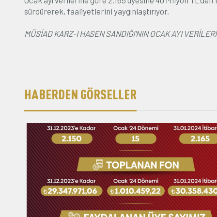
Ocak ayı verilerine göre 2.165 üyesine 40 Milyon TL’den 
sürdürerek, faaliyetlerini yaygınlaştırıyor.
MÜSİAD KARZ-I HASEN SANDIĞI'NIN OCAK AYI VERİLERİ
HABERDEN GÖRSELLER