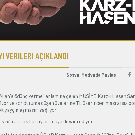
YI VERİLERİ AÇIKLANDI
Sosyal Medyada Paylaş
"Allah'a ödünç verme" anlamına gelen MÜSİAD Karz-ı Hasen Sand
diyor ve zor duruma düşen üyelerine TL üzerinden masrafsız bo
k yaygınlaşmasını sağlıyor.
üklüğü olarak her ay artmaya devam ediyor.