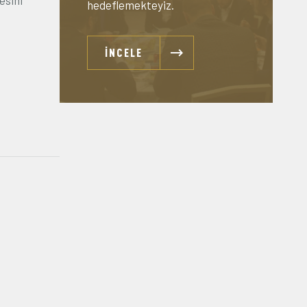
esini
hedeflemekteyiz.
İNCELE