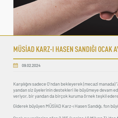
MÜSİAD KARZ-I HASEN SANDIĞI OCAK A
09.02.2024
Karşılığını sadece O'ndan bekleyerek (mecazî manada) 
yandan siz üyelerinin destekleri ile büyümeye devam e
veriyor, bir yandan da birçok kuruma örnek teşkil edere
Giderek büyüyen MÜSİAD Karz-ı Hasen Sandığı, fon büy