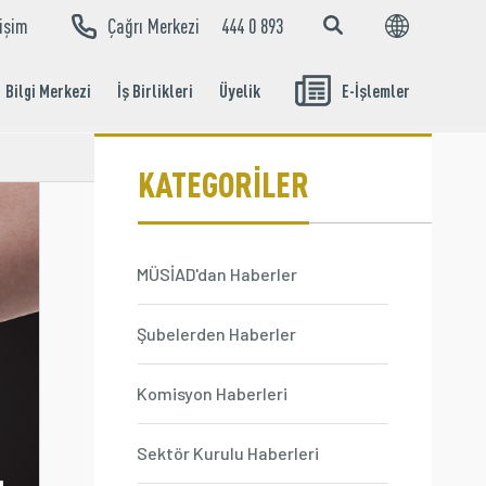
tişim
Çağrı Merkezi
444 0 893
EN
TR
Bilgi Merkezi
İş Birlikleri
Üyelik
E-İşlemler
Aidat Ödeme
İşlemleri
KATEGORİLER
MÜSİAD'dan Haberler
Şubelerden Haberler
Komisyon Haberleri
Sektör Kurulu Haberleri