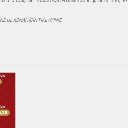
fazla fon dağıtan MÜSİAD Karz-ı Hasen Sandığı, "Güzel Borç" ilk
NE ULAŞMAK İÇİN TIKLAYINIZ.