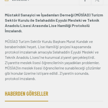
Üyelik
Müstakil Sanayici ve İşadamları Derneği (MÜSİAD) Turizm
Sektör Kurulu ile Selahaddin Eyyubi Mesleki ve Teknik
E-İşlemler
Anadolu Lisesi Arasında Lise Hamiliği Protokolü
İmzalandı.
İletişim
Hakkımızda
Galeri
MÜSİAD Turizm Sektör Kurulu Başkanı Murat Kundak ve
beraberindeki heyet, Lise Hamiliği projesi kapsamında
protokol imzalamak amacıyla Selahaddin Eyyubi Mesleki ve
Teknik Anadolu Lisesi'ne kurumsal ziyaret gerçekleştirdi.
Ziyarette meslek lisesi öğrencilerinin yaşadıkları problemler,
MÜSİAD’ın meslek lisesi öğrencilerine sunabileceği çözümler
gibi konular üzerine istişare edildi. Ziyaretin sonunda,
protokol imzalandı.
HABERDEN GÖRSELLER