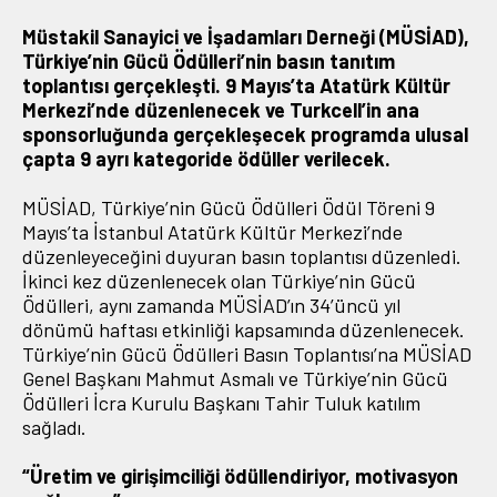
Müstakil Sanayici ve İşadamları Derneği (MÜSİAD),
Üyelik
Türkiye’nin Gücü Ödülleri’nin basın tanıtım
toplantısı gerçekleşti. 9 Mayıs’ta Atatürk Kültür
E-İşlemler
Merkezi’nde düzenlenecek ve Turkcell’in ana
sponsorluğunda gerçekleşecek programda ulusal
çapta 9 ayrı kategoride ödüller verilecek.
İletişim
Hakkımızda
Galeri
MÜSİAD, Türkiye’nin Gücü Ödülleri Ödül Töreni 9
Mayıs’ta İstanbul Atatürk Kültür Merkezi’nde
düzenleyeceğini duyuran basın toplantısı düzenledi.
İkinci kez düzenlenecek olan Türkiye’nin Gücü
Ödülleri, aynı zamanda MÜSİAD’ın 34’üncü yıl
dönümü haftası etkinliği kapsamında düzenlenecek.
Türkiye’nin Gücü Ödülleri Basın Toplantısı’na MÜSİAD
Genel Başkanı Mahmut Asmalı ve Türkiye’nin Gücü
Ödülleri İcra Kurulu Başkanı Tahir Tuluk katılım
sağladı.
“Üretim ve girişimciliği ödüllendiriyor, motivasyon