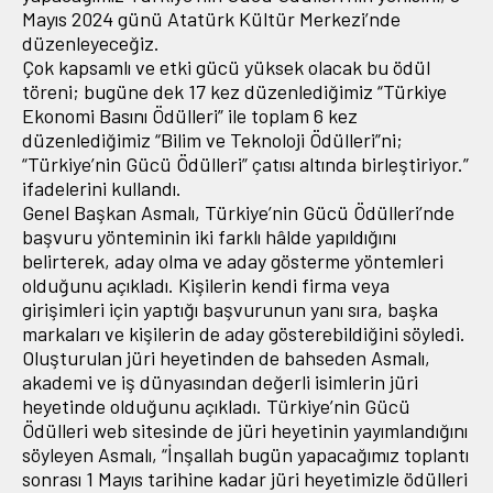
Mayıs 2024 günü Atatürk Kültür Merkezi’nde
düzenleyeceğiz.
Çok kapsamlı ve etki gücü yüksek olacak bu ödül
töreni; bugüne dek 17 kez düzenlediğimiz “Türkiye
Ekonomi Basını Ödülleri” ile toplam 6 kez
düzenlediğimiz “Bilim ve Teknoloji Ödülleri”ni;
“Türkiye’nin Gücü Ödülleri” çatısı altında birleştiriyor.”
ifadelerini kullandı.
Genel Başkan Asmalı, Türkiye’nin Gücü Ödülleri’nde
başvuru yönteminin iki farklı hâlde yapıldığını
belirterek, aday olma ve aday gösterme yöntemleri
olduğunu açıkladı. Kişilerin kendi firma veya
girişimleri için yaptığı başvurunun yanı sıra, başka
markaları ve kişilerin de aday gösterebildiğini söyledi.
Oluşturulan jüri heyetinden de bahseden Asmalı,
akademi ve iş dünyasından değerli isimlerin jüri
heyetinde olduğunu açıkladı. Türkiye’nin Gücü
Ödülleri web sitesinde de jüri heyetinin yayımlandığını
söyleyen Asmalı, “İnşallah bugün yapacağımız toplantı
sonrası 1 Mayıs tarihine kadar jüri heyetimizle ödülleri