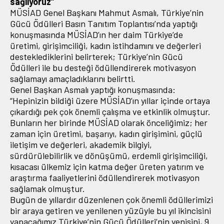
sağlıyoruz”
MÜSİAD Genel Başkanı Mahmut Asmalı, Türkiye’nin
Gücü Ödülleri Basın Tanıtım Toplantısı’nda yaptığı
konuşmasında MÜSİAD’ın her daim Türkiye’de
üretimi, girişimciliği, kadın istihdamını ve değerleri
desteklediklerini belirterek; Türkiye’nin Gücü
Ödülleri ile bu desteği ödüllendirerek motivasyon
sağlamayı amaçladıklarını belirtti.
Genel Başkan Asmalı yaptığı konuşmasında:
“Hepinizin bildiği üzere MÜSİAD’ın yıllar içinde ortaya
çıkardığı pek çok önemli çalışma ve etkinlik olmuştur.
Bunların her birinde MÜSİAD olarak önceliğimiz; her
zaman için üretimi, başarıyı, kadın girişimini, güçlü
iletişim ve değerleri, akademik bilgiyi,
sürdürülebilirlik ve dönüşümü, erdemli girişimciliği,
kısacası ülkemiz için katma değer üreten yatırım ve
araştırma faaliyetlerini ödüllendirerek motivasyon
sağlamak olmuştur.
Bugün de yıllardır düzenlenen çok önemli ödüllerimizi
bir araya getiren ve yenilenen yüzüyle bu yıl ikincisini
yapacağımız Türkiye’nin Gücü Ödülleri’nin yenisini, 9