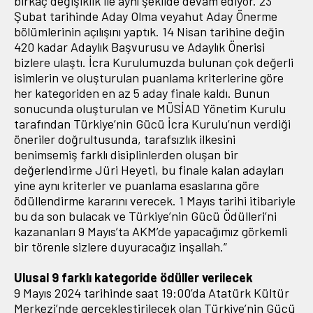
birkaç değişiklik ile aynı şekilde devam ediyor. 23
Şubat tarihinde Aday Olma veyahut Aday Önerme
bölümlerinin açılışını yaptık. 14 Nisan tarihine değin
420 kadar Adaylık Başvurusu ve Adaylık Önerisi
bizlere ulaştı. İcra Kurulumuzda bulunan çok değerli
isimlerin ve oluşturulan puanlama kriterlerine göre
her kategoriden en az 5 aday finale kaldı. Bunun
sonucunda oluşturulan ve MÜSİAD Yönetim Kurulu
tarafından Türkiye’nin Gücü İcra Kurulu’nun verdiği
öneriler doğrultusunda, tarafsızlık ilkesini
benimsemiş farklı disiplinlerden oluşan bir
değerlendirme Jüri Heyeti, bu finale kalan adayları
yine aynı kriterler ve puanlama esaslarına göre
ödüllendirme kararını verecek. 1 Mayıs tarihi itibariyle
bu da son bulacak ve Türkiye’nin Gücü Ödülleri’ni
kazananları 9 Mayıs’ta AKM’de yapacağımız görkemli
bir törenle sizlere duyuracağız inşallah.”
Ulusal 9 farklı kategoride ödüller verilecek
9 Mayıs 2024 tarihinde saat 19:00’da Atatürk Kültür
Merkezi’nde gerçekleştirilecek olan Türkiye’nin Gücü