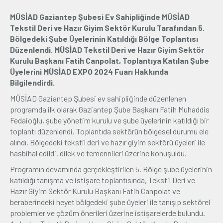
MÜSİAD Gaziantep Şubesi Ev Sahipliğinde MÜSİAD
Üyelik
Tekstil Deri ve Hazır Giyim Sektör Kurulu Tarafından 5.
Bölgedeki Şube Üyelerinin Katıldığı Bölge Toplantısı
E-İşlemler
Düzenlendi. MÜSİAD Tekstil Deri ve Hazır Giyim Sektör
Kurulu Başkanı Fatih Canpolat, Toplantıya Katılan Şube
Üyelerini MÜSİAD EXPO 2024 Fuarı Hakkında
İletişim
Hakkımızda
Galeri
Bilgilendirdi.
MÜSİAD Gaziantep Şubesi ev sahipliğinde düzenlenen
programda ilk olarak Gaziantep Şube Başkanı Fatih Muhaddis
Fedaioğlu, şube yönetim kurulu ve şube üyelerinin katıldığı bir
toplantı düzenlendi. Toplantıda sektörün bölgesel durumu ele
alındı. Bölgedeki tekstil deri ve hazır giyim sektörü üyeleri ile
hasbihal edildi, dilek ve temennileri üzerine konuşuldu.
Programın devamında gerçekleştirilen 5. Bölge şube üyelerinin
katıldığı tanışma ve istişare toplantısında, Tekstil Deri ve
Hazır Giyim Sektör Kurulu Başkanı Fatih Canpolat ve
beraberindeki heyet bölgedeki şube üyeleri ile tanışıp sektörel
problemler ve çözüm önerileri üzerine istişarelerde bulundu.