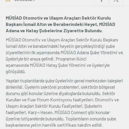
Üyelik
MÜSİAD Otomotiv ve Ulaşım Araçları Sektör Kurulu
Başkanı İsmail Altın ve Beraberindeki Heyet, MÜSİAD
E-İşlemler
Adana ve Hatay Şubelerine Ziyarette Bulundu.
MÜSİAD Otomotiv ve Ulaşım Araçları Sektör Kurulu Başkanı
İsmail Altın ve beraberindeki heyetin gerçekleştirdiği şube
İletişim
Hakkımızda
Galeri
ziyaretlerinin ilk aşamasında MÜSİAD Adana Şube Yönetimi ve
üyeleriyle bir araya gelindi. Programın ikinci
aşamasında MÜSİAD Hatay Şube Yönetimi ve üyeleriyle
görüşüldü.
Yapılan toplantılarda şube üyelerinin genel merkezden talepleri
dinlenildi. Üyelerin sektörel problemleri, sektörün bölgesel
durumu gibi konular üzerine diyaloglarda bulunuldu. Sektör
Kurulları ve Fuar Forum Komisyonu faaliyetleri, Otomotiv ve
Ulaşım Araçları Sektör Kurulu Faaliyetleri, Şubelerin
faaliyetleri, Karz-ı Hasen, MÜSİAD Connect gibi konular
üzerine istişarelerde bulunuldu. Toplantıların sonunda şube
başkanlarına yetim hamilik sertifikası takdim edildi.