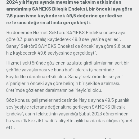
2024 yılı Mayıs ayında mevsim ve takvim etkisinden
arındırılmış SAMEKS Bileşik Endeksi, bir önceki aya göre
Üyelik
7,6 puan ivme kaybederek 49,5 değerine geriledi ve
referans değerin altında gerçekleşti.
E-İşlemler
Bu dönemde Hizmet Sektörü SAMEKS Endeksi önceki aya
göre 8,3 puan azalış kaydederek 49,8 seviyesine geriledi.
Sanayi Sektörü SAMEKS Endeksi de önceki aya göre 9,8 puan
İletişim
Hakkımızda
Galeri
hız kaybederek 49,6 seviyesinde gerçekleşti.
Hizmet sektöründe gözlenen azalışta girdi alımlarının sert bir
şekilde yavaşlaması ve buna bağlı olarak iş hacminde
kaydedilen daralma etkili oldu. Sanayi sektöründe ise yeni
siparişlerin önceki aya göre belirgin bir şekilde azalması,
üretimde gözlenen daralmanın belirleyicisi oldu.
Söz konusu gelişmeler neticesinde Mayıs ayında 49,5 puanlık
seviyesiyle referans değer altına gerileyen SAMEKS Bileşik
Endeksi, asrın felaketinin yaşandığı Şubat 2023 döneminden
bu yana ilk kez, iktisadi faaliyetin aylık bazda daraldığına işaret
etti.