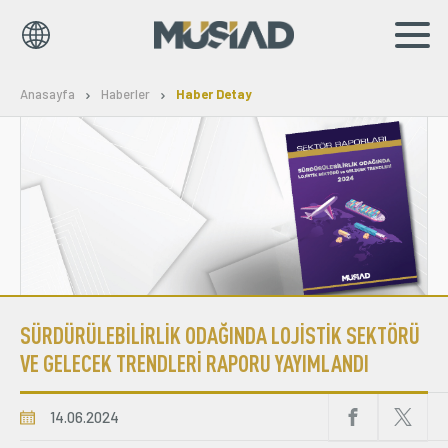
EN
TR
Anasayfa
Haberler
Haber Detay
Kurumsal
Markalar
Haberler
Yayınlar
SÜRDÜRÜLEBİLİRLİK ODAĞINDA LOJİSTİK SEKTÖRÜ
Sosyal Sorumluluk
VE GELECEK TRENDLERİ RAPORU YAYIMLANDI
Bilgi Merkezi
14.06.2024
İş Birlikleri