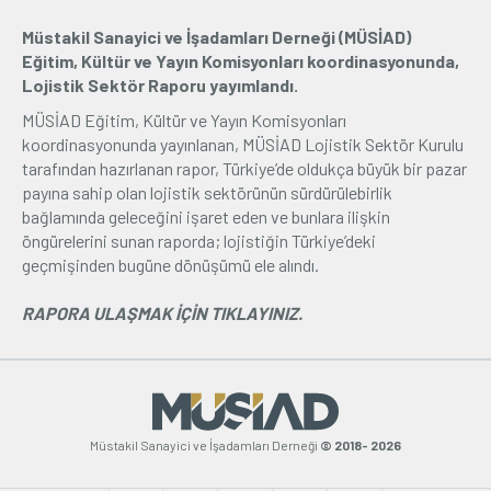
Müstakil Sanayici ve İşadamları Derneği (MÜSİAD)
Üyelik
Eğitim, Kültür ve Yayın Komisyonları koordinasyonunda,
Lojistik Sektör Raporu yayımlandı.
E-İşlemler
MÜSİAD Eğitim, Kültür ve Yayın Komisyonları
koordinasyonunda yayınlanan, MÜSİAD Lojistik Sektör Kurulu
tarafından hazırlanan rapor, Türkiye’de oldukça büyük bir pazar
İletişim
Hakkımızda
Galeri
payına sahip olan lojistik sektörünün sürdürülebirlik
bağlamında geleceğini işaret eden ve bunlara ilişkin
öngürelerini sunan raporda; lojistiğin Türkiye’deki
geçmişinden bugüne dönüşümü ele alındı.
RAPORA ULAŞMAK İÇİN TIKLAYINIZ.
Müstakil Sanayici ve İşadamları Derneği
© 2018- 2026