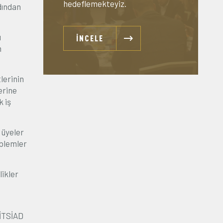
hedeflemekteyiz.
dından
ı
İNCELE
n
lerinin
erine
k iş
 üyeler
oblemler
likler
BİTSİAD