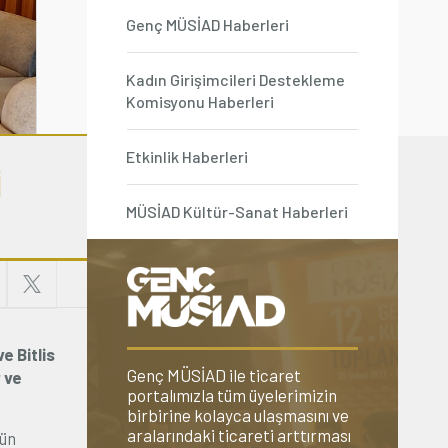
Genç MÜSİAD Haberleri
Kadın Girişimcileri Destekleme
Komisyonu Haberleri
Etkinlik Haberleri
İ
MÜSİAD Kültür-Sanat Haberleri
e Bitlis
Genç MÜSİAD ile ticaret
 ve
portalımızla tüm üyelerimizin
birbirine kolayca ulaşmasını ve
aralarındaki ticareti arttırması
rün