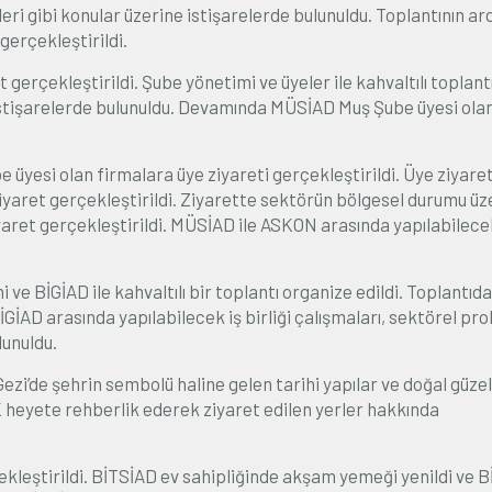
i gibi konular üzerine istişarelerde bulunuldu. Toplantının ar
erçekleştirildi.
erçekleştirildi. Şube yönetimi ve üyeler ile kahvaltılı toplant
ve istişarelerde bulunuldu. Devamında MÜSİAD Muş Şube üyesi ola
 üyesi olan firmalara üye ziyareti gerçekleştirildi. Üye ziyaret
yaret gerçekleştirildi. Ziyarette sektörün bölgesel durumu üz
aret gerçekleştirildi. MÜSİAD ile ASKON arasında yapılabilece
 BİGİAD ile kahvaltılı bir toplantı organize edildi. Toplantıda
GİAD arasında yapılabilecek iş birliği çalışmaları, sektörel pr
lunuldu.
ezi’de şehrin sembolü haline gelen tarihi yapılar ve doğal güzel
 heyete rehberlik ederek ziyaret edilen yerler hakkında
leştirildi. BİTSİAD ev sahipliğinde akşam yemeği yenildi ve 