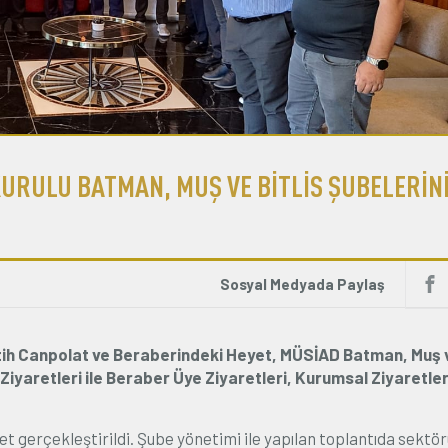
 KURULU BATMAN, MUŞ VE BİTLİS ŞUBELERİN
Sosyal Medyada Paylaş
atih Canpolat ve Beraberindeki Heyet, MÜSİAD Batman, Muş v
iyaretleri ile Beraber Üye Ziyaretleri, Kurumsal Ziyaretler
gerçekleştirildi. Şube yönetimi ile yapılan toplantıda sektö