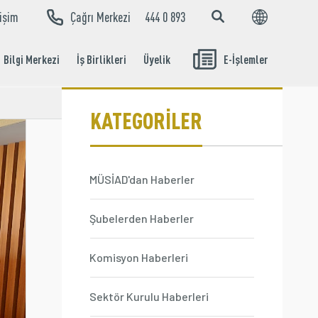
tişim
Çağrı Merkezi
444 0 893
EN
TR
Bilgi Merkezi
İş Birlikleri
Üyelik
E-İşlemler
Aidat Ödeme
İşlemleri
KATEGORİLER
MÜSİAD'dan Haberler
Şubelerden Haberler
Komisyon Haberleri
Sektör Kurulu Haberleri