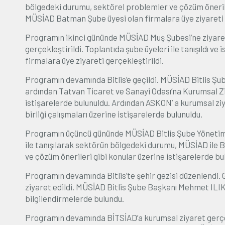
bölgedeki durumu, sektörel problemler ve çözüm öneriler
MÜSİAD Batman Şube üyesi olan firmalara üye ziyareti g
Programın ikinci gününde MÜSİAD Muş Şubesi’ne ziyaret g
gerçekleştirildi. Toplantıda şube üyeleri ile tanışıldı 
firmalara üye ziyareti gerçekleştirildi.
Programın devamında Bitlis’e geçildi. MÜSİAD Bitlis Şube
ardından Tatvan Ticaret ve Sanayi Odası’na Kurumsal Zi
istişarelerde bulunuldu. Ardından ASKON’ a kurumsal ziy
birliği çalışmaları üzerine istişarelerde bulunuldu.
Programın üçüncü gününde MÜSİAD Bitlis Şube Yönetimi ve
ile tanışılarak sektörün bölgedeki durumu, MÜSİAD ile Bİ
ve çözüm önerileri gibi konular üzerine istişarelerde bu
Programın devamında Bitlis’te şehir gezisi düzenlendi. G
ziyaret edildi. MÜSİAD Bitlis Şube Başkanı Mehmet ILIK
bilgilendirmelerde bulundu.
Programın devamında BİTSİAD’a kurumsal ziyaret gerçek