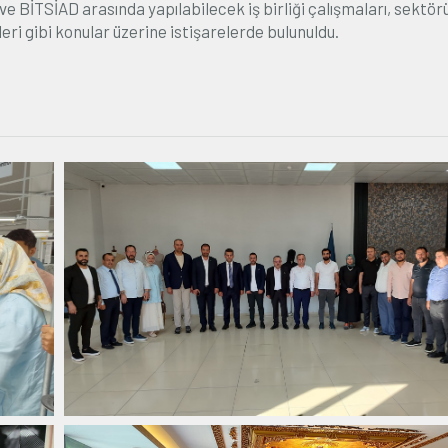
ve BİTSİAD arasında yapılabilecek iş birliği çalışmaları, sektör
i gibi konular üzerine istişarelerde bulunuldu.