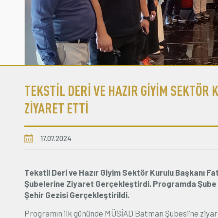
TEKSTİL DERİ VE HAZIR GİYİM SEKTÖR
ZİYARET ETTİ
17.07.2024
Tekstil Deri ve Hazır Giyim Sektör Kurulu Başkanı F
Şubelerine Ziyaret Gerçekleştirdi. Programda Şube Z
Şehir Gezisi Gerçekleştirildi.
Programın ilk gününde MÜSİAD Batman Şubesi’ne ziyaret 