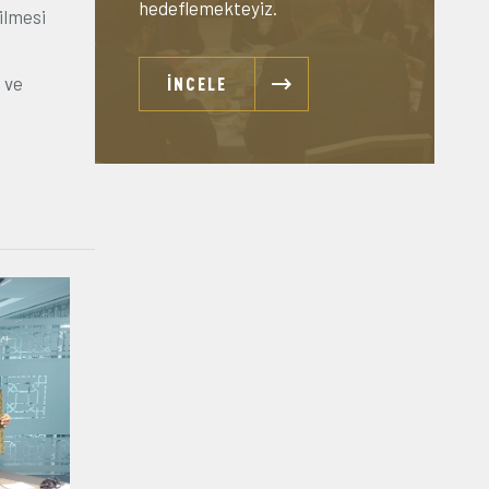
hedeflemekteyiz.
ilmesi
t ve
İNCELE