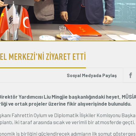
EL MERKEZİ'Nİ ZİYARET ETTİ
Sosyal Medyada Paylaş
 Direktör Yardımcısı Liu Mingjie başkanlığındaki heyet, MÜSİ
irliği ve ortak projeler üzerine fikir alışverişinde bulunuldu.
şkanı Fahrettin Oylum ve Diplomatik İlişkiler Komisyonu Başka
antı, iki taraf arasında sıcak ve verimli bir atmosferde geçti.
konomik iş birliğini güçlendirecek adımların ilk somut gösterges