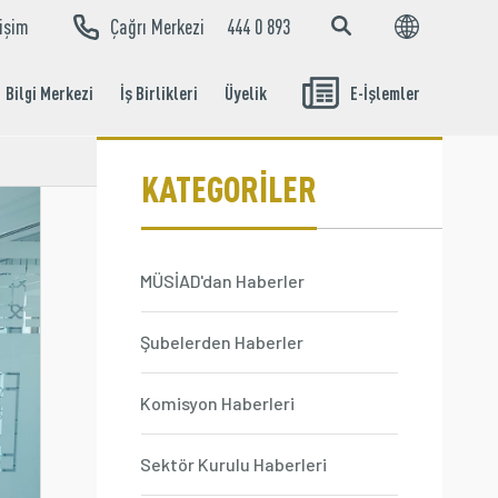
tişim
Çağrı Merkezi
444 0 893
EN
TR
Bilgi Merkezi
İş Birlikleri
Üyelik
E-İşlemler
Aidat Ödeme
İşlemleri
KATEGORİLER
MÜSİAD'dan Haberler
Şubelerden Haberler
Komisyon Haberleri
Sektör Kurulu Haberleri