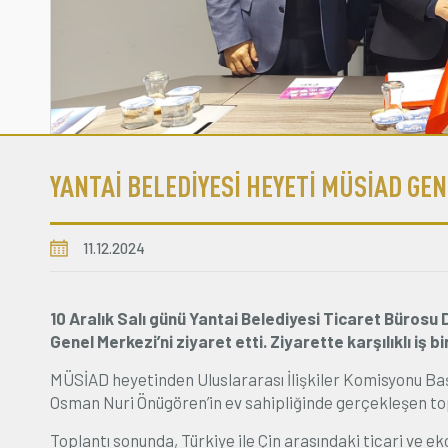
YANTAİ BELEDİYESİ HEYETİ MÜSİAD GEN
11.12.2024
10 Aralık Salı günü Yantai Belediyesi Ticaret Bürosu
Genel Merkezi’ni ziyaret etti. Ziyarette karşılıklı iş b
MÜSİAD heyetinden Uluslararası İlişkiler Komisyonu Ba
Osman Nuri Önügören’in ev sahipliğinde gerçekleşen topl
Toplantı sonunda, Türkiye ile Çin arasındaki ticari ve e