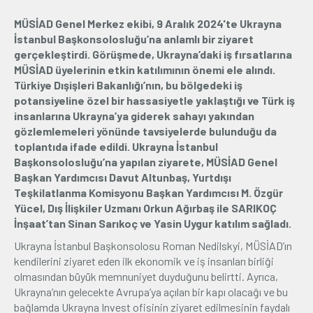
MÜSİAD Genel Merkez ekibi, 9 Aralık 2024'te Ukrayna
Üyelik
İstanbul Başkonsolosluğu’na anlamlı bir ziyaret
gerçekleştirdi. Görüşmede, Ukrayna’daki iş fırsatlarına
E-İşlemler
MÜSİAD üyelerinin etkin katılımının önemi ele alındı.
Türkiye Dışişleri Bakanlığı’nın, bu bölgedeki iş
potansiyeline özel bir hassasiyetle yaklaştığı ve Türk iş
İletişim
Hakkımızda
Galeri
insanlarına Ukrayna’ya giderek sahayı yakından
gözlemlemeleri yönünde tavsiyelerde bulunduğu da
toplantıda ifade edildi. Ukrayna İstanbul
Başkonsolosluğu’na yapılan ziyarete, MÜSİAD Genel
Başkan Yardımcısı Davut Altunbaş, Yurtdışı
Teşkilatlanma Komisyonu Başkan Yardımcısı M. Özgür
Yücel, Dış İlişkiler Uzmanı Orkun Ağırbaş ile SARIKOÇ
İnşaat’tan Sinan Sarıkoç ve Yasin Uygur katılım sağladı.
Ukrayna İstanbul Başkonsolosu Roman Nedilskyi, MÜSİAD’ın
kendilerini ziyaret eden ilk ekonomik ve iş insanları birliği
olmasından büyük memnuniyet duyduğunu belirtti. Ayrıca,
Ukrayna’nın gelecekte Avrupa’ya açılan bir kapı olacağı ve bu
bağlamda Ukrayna Invest ofisinin ziyaret edilmesinin faydalı