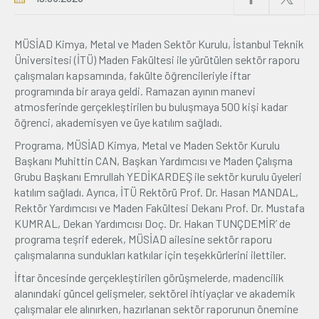
Üyelik
MÜSİAD Kimya, Metal ve Maden Sektör Kurulu, İstanbul Teknik
Üniversitesi (İTÜ) Maden Fakültesi ile yürütülen sektör raporu
E-İşlemler
çalışmaları kapsamında, fakülte öğrencileriyle iftar
programında bir araya geldi. Ramazan ayının manevi
atmosferinde gerçekleştirilen bu buluşmaya 500 kişi kadar
İletişim
Hakkımızda
Galeri
öğrenci, akademisyen ve üye katılım sağladı.
Programa, MÜSİAD Kimya, Metal ve Maden Sektör Kurulu
Başkanı Muhittin CAN, Başkan Yardımcısı ve Maden Çalışma
Grubu Başkanı Emrullah YEDİKARDEŞ ile sektör kurulu üyeleri
katılım sağladı. Ayrıca, İTÜ Rektörü Prof. Dr. Hasan MANDAL,
Rektör Yardımcısı ve Maden Fakültesi Dekanı Prof. Dr. Mustafa
KUMRAL, Dekan Yardımcısı Doç. Dr. Hakan TUNÇDEMİR’ de
programa teşrif ederek, MÜSİAD ailesine sektör raporu
çalışmalarına sundukları katkılar için teşekkürlerini ilettiler.
İftar öncesinde gerçekleştirilen görüşmelerde, madencilik
alanındaki güncel gelişmeler, sektörel ihtiyaçlar ve akademik
çalışmalar ele alınırken, hazırlanan sektör raporunun önemine