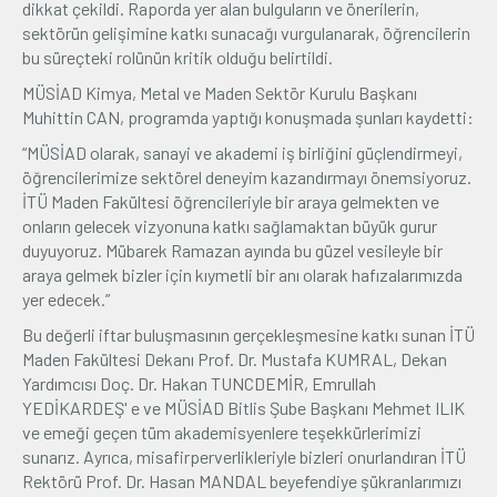
dikkat çekildi. Raporda yer alan bulguların ve önerilerin,
sektörün gelişimine katkı sunacağı vurgulanarak, öğrencilerin
bu süreçteki rolünün kritik olduğu belirtildi.
MÜSİAD Kimya, Metal ve Maden Sektör Kurulu Başkanı
Muhittin CAN, programda yaptığı konuşmada şunları kaydetti:
“MÜSİAD olarak, sanayi ve akademi iş birliğini güçlendirmeyi,
öğrencilerimize sektörel deneyim kazandırmayı önemsiyoruz.
İTÜ Maden Fakültesi öğrencileriyle bir araya gelmekten ve
onların gelecek vizyonuna katkı sağlamaktan büyük gurur
duyuyoruz. Mübarek Ramazan ayında bu güzel vesileyle bir
araya gelmek bizler için kıymetli bir anı olarak hafızalarımızda
yer edecek.”
Bu değerli iftar buluşmasının gerçekleşmesine katkı sunan İTÜ
Maden Fakültesi Dekanı Prof. Dr. Mustafa KUMRAL, Dekan
Yardımcısı Doç. Dr. Hakan TUNCDEMİR, Emrullah
YEDİKARDEŞ' e ve MÜSİAD Bitlis Şube Başkanı Mehmet ILIK
ve emeği geçen tüm akademisyenlere teşekkürlerimizi
sunarız. Ayrıca, misafirperverlikleriyle bizleri onurlandıran İTÜ
Rektörü Prof. Dr. Hasan MANDAL beyefendiye şükranlarımızı