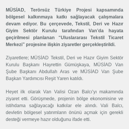
Üyelik
MÜSİAD, Terörsüz Türkiye Projesi kapsamında
bölgesel kalkınmaya katkı sağlayacak çalışmalara
devam ediyor. Bu çerçevede, Tekstil, Deri ve Hazır
E-İşlemler
Giyim Sektör Kurulu tarafından Van’da hayata
geçirilmesi planlanan “Uluslararası Tekstil Ticaret
Merkezi” projesine ilişkin ziyaretler gerçekleştirildi.
İletişim
Hakkımızda
Galeri
Ziyaretlere; MÜSİAD Tekstil, Deri ve Hazır Giyim Sektör
Kurulu Başkanı Hayrettin Gümüşkaya, MÜSİAD Van
Şube Başkanı Abdullah Aras ve MÜSİAD Van Şube
Başkan Yardımcısı Reşit Yaren katıldı.
Heyet ilk olarak Van Valisi Ozan Balcı’yı makamında
ziyaret etti. Görüşmede, projenin bölge ekonomisine ve
istihdama sağlayacağı katkılar ele alındı. Vali Balcı,
devletin bölgesel yatırımların önünü açmak için gerekli
desteği vermeye hazır olduğunu ifade etti.