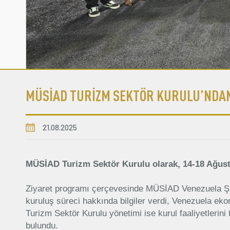
MÜSİAD TURİZM SEKTÖR KURULU’NDAN
21.08.2025
MÜSİAD Turizm Sektör Kurulu olarak, 14-18 Ağustos
Ziyaret programı çerçevesinde MÜSİAD Venezuela Şu
kuruluş süreci hakkında bilgiler verdi, Venezuela ekon
Turizm Sektör Kurulu yönetimi ise kurul faaliyetlerini t
bulundu.