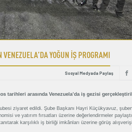
 VENEZUELA’DA YOĞUN İŞ PROGRAMI
Sosyal Medyada Paylaş
 tarihleri arasında Venezuela’da iş gezisi gerçekleştiril
besi ziyaret edildi. Şube Başkanı Hayri Küçükyavuz, şuben
omisi ve yatırım fırsatları üzerine değerlendirmeler paylaştı
anıtarak karşılıklı iş birliği imkânları üzerine görüş alışveri