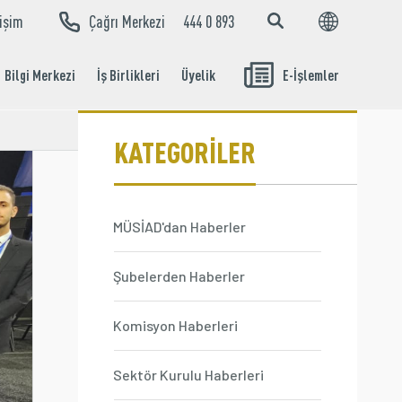
tişim
Çağrı Merkezi
444 0 893
EN
TR
Bilgi Merkezi
İş Birlikleri
Üyelik
E-İşlemler
Aidat Ödeme
İşlemleri
KATEGORİLER
MÜSİAD'dan Haberler
Şubelerden Haberler
Komisyon Haberleri
Sektör Kurulu Haberleri