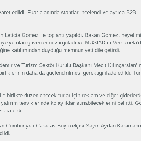
ret edildi. Fuar alanında stantlar incelendi ve ayrıca B2B
Leticia Gomez ile toplantı yapıldı. Bakan Gomez, heyetimi
rkiye’ye olan güvenlerini vurguladı ve MÜSİAD’ın Venezuela’
ğine katılımından duyduğu memnuniyeti dile getirdi.
mir ve Turizm Sektör Kurulu Başkanı Mecit Kılınçarslan’ı
birliklerinin daha da güçlendirilmesi gerektiği ifade edildi. Tu
e birlikte düzenlenecek turlar için reklam ve diğer giderlerd
yatırım teşviklerinde kolaylıklar sunabileceklerini belirtti. 
 sona erdi.
iye Cumhuriyeti Caracas Büyükelçisi Sayın Aydan Karamanoğ
ildi.