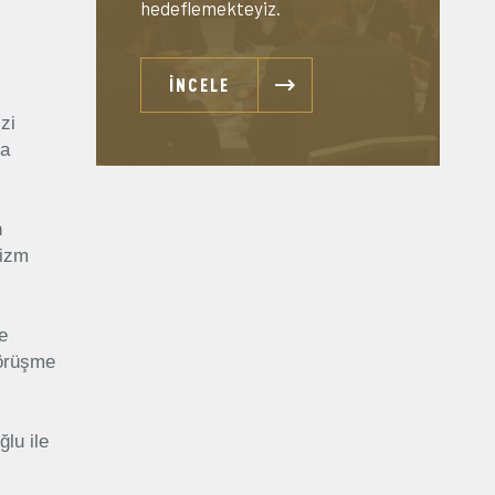
hedeflemekteyiz.
İNCELE
zi
da
n
rizm
e
Görüşme
lu ile