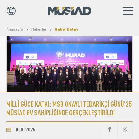
EN
TR
Anasayfa
Haberler
Haber Detay
Kurumsal
Markalar
Haberler
Yayınlar
MİLLÎ GÜCE KATKI: MSB ONAYLI TEDARİKÇİ GÜNÜ’25
Sosyal Sorumluluk
MÜSİAD EV SAHİPLİĞİNDE GERÇEKLEŞTİRİLDİ
Bilgi Merkezi
15.10.2025
İş Birlikleri