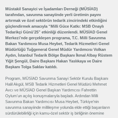
Üyelik
Müstakil Sanayici ve İşadamları Derneği (MÜSİAD)
tarafından, savunma sanayiinde yerli üretimin payını
artırmak ve özel sektörün tedarik zincirindeki etkinliğini
E-İşlemler
güçlendirmek amacıyla “Milli Güce Katkı: MSB Onaylı
Tedarikçi Günü’25” etkinliği düzenlendi. MÜSİAD Genel
Merkezi’nde gerçekleşen programa, T.C. Milli Savunma
İletişim
Hakkımızda
Galeri
Bakan Yardımcısı Musa Heybet, Tedarik Hizmetleri Genel
Müdürlüğü Tuğgeneral Genel Müdür Yardımcısı Volkan
Aydın, İstanbul Tedarik Bölge Başkanı İkmal Albay Rüstem
Yiğit Şengül, Daire Başkanı Hakan Yaslıkaya ve Daire
Başkanı Tolga Saklav katıldı.
Program, MÜSİAD Savunma Sanayi Sektör Kurulu Başkanı
Halil Akgül, MSB Tedarik Hizmetleri Genel Müdürü Mehmet
Avcı ve MÜSİAD Genel Başkan Yardımcısı Fahrettin
Oylum'un açılış konuşmalarıyla başladı. Ardından Milli
Savunma Bakan Yardımcısı Musa Heybet, Türkiye’nin
savunma sanayiinde millileşme yolunda elde ettiği başarıların
sürdürülebilirliği için kamu-özel sektör iş birliğinin önemine