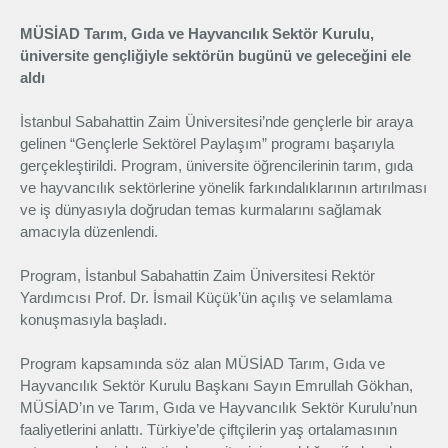
Üyelik
MÜSİAD Tarım, Gıda ve Hayvancılık Sektör Kurulu,
üniversite gençliğiyle sektörün bugünü ve geleceğini ele
aldı
E-İşlemler
İstanbul Sabahattin Zaim Üniversitesi’nde gençlerle bir araya
gelinen “Gençlerle Sektörel Paylaşım” programı başarıyla
İletişim
Hakkımızda
Galeri
gerçekleştirildi. Program, üniversite öğrencilerinin tarım, gıda
ve hayvancılık sektörlerine yönelik farkındalıklarının artırılması
ve iş dünyasıyla doğrudan temas kurmalarını sağlamak
amacıyla düzenlendi.
Program, İstanbul Sabahattin Zaim Üniversitesi Rektör
Yardımcısı Prof. Dr. İsmail Küçük’ün açılış ve selamlama
konuşmasıyla başladı.
Program kapsamında söz alan MÜSİAD Tarım, Gıda ve
Hayvancılık Sektör Kurulu Başkanı Sayın Emrullah Gökhan,
MÜSİAD’ın ve Tarım, Gıda ve Hayvancılık Sektör Kurulu’nun
faaliyetlerini anlattı. Türkiye’de çiftçilerin yaş ortalamasının