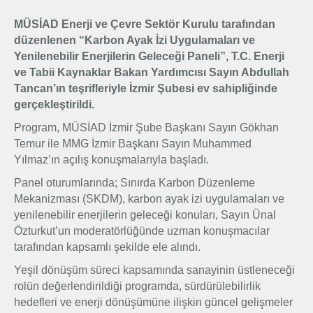
Üyelik
MÜSİAD Enerji ve Çevre Sektör Kurulu tarafından
düzenlenen “Karbon Ayak İzi Uygulamaları ve
Yenilenebilir Enerjilerin Geleceği Paneli”, T.C. Enerji
E-İşlemler
ve Tabii Kaynaklar Bakan Yardımcısı Sayın Abdullah
Tancan’ın teşrifleriyle İzmir Şubesi ev sahipliğinde
gerçekleştirildi.
İletişim
Hakkımızda
Galeri
Program, MÜSİAD İzmir Şube Başkanı Sayın Gökhan
Temur ile MMG İzmir Başkanı Sayın Muhammed
Yılmaz’ın açılış konuşmalarıyla başladı.
Panel oturumlarında; Sınırda Karbon Düzenleme
Mekanizması (SKDM), karbon ayak izi uygulamaları ve
yenilenebilir enerjilerin geleceği konuları, Sayın Ünal
Özturkut’un moderatörlüğünde uzman konuşmacılar
tarafından kapsamlı şekilde ele alındı.
Yeşil dönüşüm süreci kapsamında sanayinin üstleneceği
rolün değerlendirildiği programda, sürdürülebilirlik
hedefleri ve enerji dönüşümüne ilişkin güncel gelişmeler