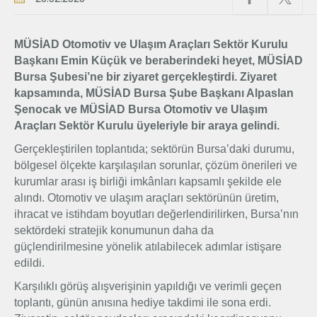
Üyelik
MÜSİAD Otomotiv ve Ulaşım Araçları Sektör Kurulu
Başkanı Emin Küçük ve beraberindeki heyet, MÜSİAD
E-İşlemler
Bursa Şubesi’ne bir ziyaret gerçekleştirdi. Ziyaret
kapsamında, MÜSİAD Bursa Şube Başkanı Alpaslan
Şenocak ve MÜSİAD Bursa Otomotiv ve Ulaşım
İletişim
Hakkımızda
Galeri
Araçları Sektör Kurulu üyeleriyle bir araya gelindi.
Gerçekleştirilen toplantıda; sektörün Bursa’daki durumu,
bölgesel ölçekte karşılaşılan sorunlar, çözüm önerileri ve
kurumlar arası iş birliği imkânları kapsamlı şekilde ele
alındı. Otomotiv ve ulaşım araçları sektörünün üretim,
ihracat ve istihdam boyutları değerlendirilirken, Bursa’nın
sektördeki stratejik konumunun daha da
güçlendirilmesine yönelik atılabilecek adımlar istişare
edildi.
Karşılıklı görüş alışverişinin yapıldığı ve verimli geçen
toplantı, günün anısına hediye takdimi ile sona erdi.