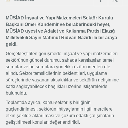
Üyelik
MÜSİAD İnşaat ve Yapı Malzemeleri Sektör Kurulu
Başkanı Ömer Kandemir ve beraberindeki heyet,
E-İşlemler
MÜSİAD üyesi ve Adalet ve Kalkınma Partisi Elazığ
Milletvekili Sayın Mahmut Rıdvan Nazırlı ile bir araya
geldi.
İletişim
Hakkımızda
Galeri
Gerçekleştirilen görüşmede, inşaat ve yapı malzemeleri
sektörünün güncel durumu, sahada karşılaşılan temel
sorunlar ve bu sorunlara yönelik çözüm önerileri ele
alındı. Sektör temsilcilerinin beklentileri, uygulama
süreçlerinde yaşanan aksaklıklar ve sektörün gelişimine
katkı sağlayabilecek başlıklar üzerine istişarelerde
bulunuldu.
Toplantıda ayrıca, kamu-sektör iş birliğinin
güçlendirilmesi, sektörün ihtiyaçlarının ilgili mercilere
etkin şekilde aktarılması ve çözüm odaklı çalışmaların
geliştirilmesi konuları değerlendirildi.